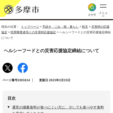
メニュ
さがす
ー
現在の位置：
トップページ
>
手続き・ごみ・税・暮らし
>
防災
>
災害時の応援
協定
>
民間事業者等との災害時応援協定
> ヘルシーフードとの災害応援協定締結
について
ヘルシーフードとの災害応援協定締結について
ページ番号1001614
更新日 2023年3月15日
目次
通常の備蓄食料が食べにくい方に、少しでも食べやす食料