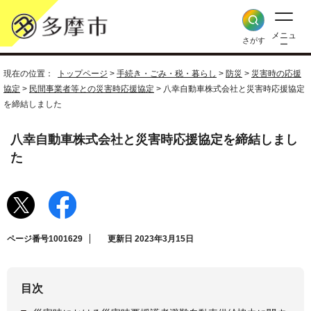
メニュ
さがす
ー
現在の位置：
トップページ
>
手続き・ごみ・税・暮らし
>
防災
>
災害時の応援
協定
>
民間事業者等との災害時応援協定
> 八幸自動車株式会社と災害時応援協定
を締結しました
八幸自動車株式会社と災害時応援協定を締結しまし
た
ページ番号1001629
更新日 2023年3月15日
目次