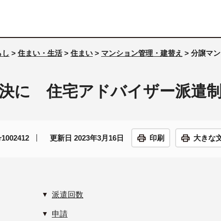
らし
>
住まい・生活
>
住まい
>
マンション管理・建替え
> 分譲マ
決に 住宅アドバイザー派遣
002412
更新日 2023年3月16日
印刷
大きな
派遣回数
申請