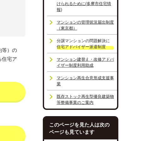
けられるために(多摩市住宅情
報)
マンションの管理状況届出制度
（東京都）
分譲マンションの問題解決に
住宅アドバイザー派遣制度
約等）の
る住宅ア
マンション建替え・改修アドバ
イザー制度利用助成
マンション再生合意形成支援事
業
既存ストック再生型優良建築物
等整備事業のご案内
このページを見た人は次の
ページも見ています