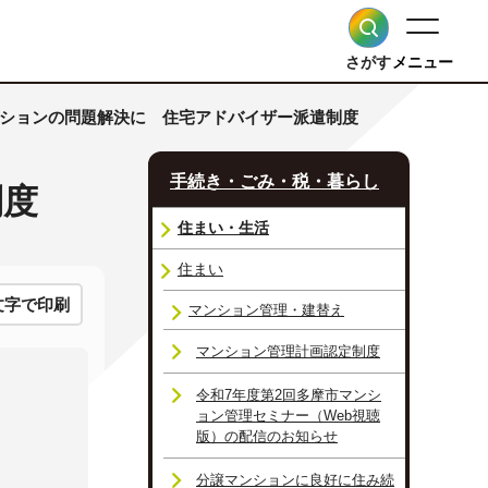
さがす
メニュー
ンションの問題解決に 住宅アドバイザー派遣制度
手続き・ごみ・税・暮らし
制度
住まい・生活
住まい
文字で印刷
マンション管理・建替え
マンション管理計画認定制度
令和7年度第2回多摩市マンシ
ョン管理セミナー（Web視聴
版）の配信のお知らせ
分譲マンションに良好に住み続