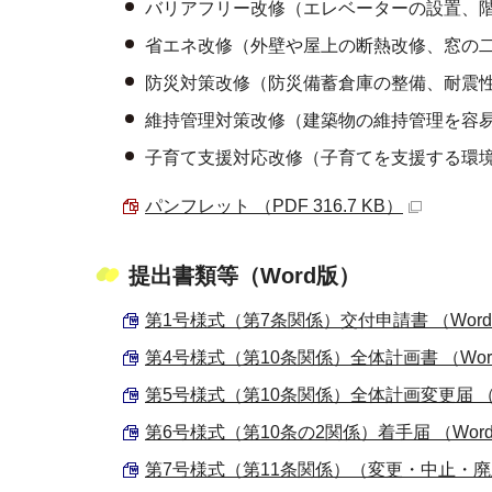
バリアフリー改修（エレベーターの設置、
省エネ改修（外壁や屋上の断熱改修、窓の
防災対策改修（防災備蓄倉庫の整備、耐震
維持管理対策改修（建築物の維持管理を容
子育て支援対応改修（子育てを支援する環
パンフレット （PDF 316.7 KB）
提出書類等（Word版）
第1号様式（第7条関係）交付申請書 （Word 4
第4号様式（第10条関係）全体計画書 （Word 
第5号様式（第10条関係）全体計画変更届 （Wor
第6号様式（第10条の2関係）着手届 （Word 6
第7号様式（第11条関係）（変更・中止・廃止）