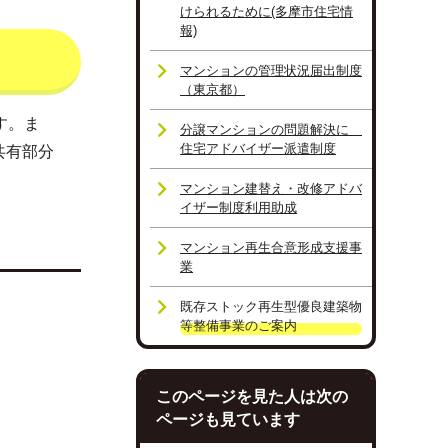
けられるために(多摩市住宅情
報)
マンションの管理状況届出制度
（東京都）
す。ま
分譲マンションの問題解決に
住宅アドバイザー派遣制度
共有部分
マンション建替え・改修アドバ
イザー制度利用助成
マンション再生合意形成支援事
業
既存ストック再生型優良建築物
等整備事業のご案内
このページを見た人は次の
ページも見ています