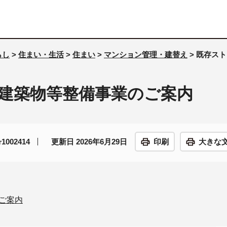
らし
>
住まい・生活
>
住まい
>
マンション管理・建替え
> 既存ス
建築物等整備事業のご案内
002414
更新日 2026年6月29日
印刷
大きな
ご案内