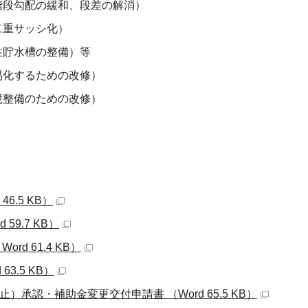
階段勾配の緩和、段差の解消）
二重サッシ化）
性貯水槽の整備）等
易化するための改修）
境整備のための改修）
6.5 KB）
59.7 KB）
d 61.4 KB）
3.5 KB）
承認・補助金変更交付申請書 （Word 65.5 KB）