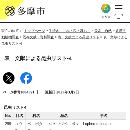
メニュ
さがす
ー
現在の位置：
トップページ
>
手続き・ごみ・税・暮らし
>
公園・自然
>
多摩市
動植物調査
>
既存文献・資料調査
>
表 文献による昆虫リスト
> 表 文献による
昆虫リスト-4
表 文献による昆虫リスト-4
ページ番号1004391
更新日 2023年3月9日
昆虫リスト4
No.
目名
科名
種名
学名
299
コウ
ベニボタ
ジュウジベニボタ
Lopheros lineatus