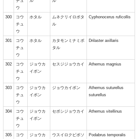
チュ
ル
ル
ウ
300
コウ
ホタル
ムネクリイロボタ
Cyphonocerus ruficollis
チュ
ル
ウ
301
コウ
ホタル
カタモンミナミボ
Drilaster axillaris
チュ
タル
ウ
302
コウ
ジョウカ
セスジジョウカイ
Athemus magnius
チュ
イボン
ウ
303
コウ
ジョウカ
ジョウカイボン
Athemus suturellus
チュ
イボン
suturellus
ウ
304
コウ
ジョウカ
セボシジョウカイ
Athemus vitellinus
チュ
イボン
ウ
305
コウ
ジョウカ
ウスイロクビボソ
Podabrus temporalis