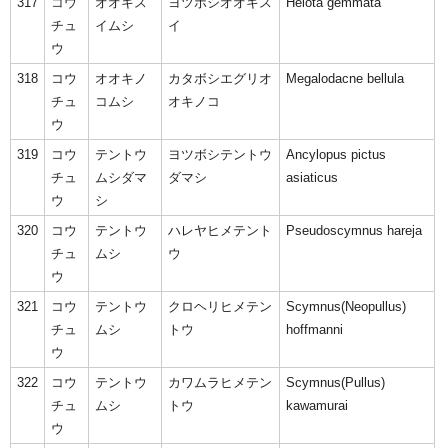
317
コウ
オオキス
ヨツボシオオキス
Helota gemmata
チュ
イムシ
イ
ウ
318
コウ
オオキノ
カタボシエグリオ
Megalodacne bellula
チュ
コムシ
オキノコ
ウ
319
コウ
テントウ
ヨツボシテントウ
Ancylopus pictus
チュ
ムシダマ
ダマシ
asiaticus
ウ
シ
320
コウ
テントウ
ハレヤヒメテント
Pseudoscymnus hareja
チュ
ムシ
ウ
ウ
321
コウ
テントウ
クロヘリヒメテン
Scymnus(Neopullus)
チュ
ムシ
トウ
hoffmanni
ウ
322
コウ
テントウ
カワムラヒメテン
Scymnus(Pullus)
チュ
ムシ
トウ
kawamurai
ウ