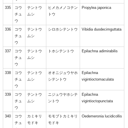
335
コウ
テントウ
ヒメカメノコテン
Propylea japonica
チュ
ムシ
トウ
ウ
336
コウ
テントウ
シロホシテントウ
Vibidia duodecimguttata
チュ
ムシ
ウ
337
コウ
テントウ
トホシテントウ
Epilachna adimirabilis
チュ
ムシ
ウ
338
コウ
テントウ
オオニジュウヤホ
Epilachna
チュ
ムシ
シテントウ
vigintioctomaculata
ウ
339
コウ
テントウ
ニジュウヤホシテ
Epilachna
チュ
ムシ
ントウ
vigintioctopunctata
ウ
340
コウ
カミキリ
モモブトカミキリ
Oedemeronia lucidicollis
チュ
モドキ
モドキ