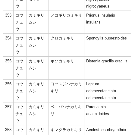
ウ
nigrocyaneus
353
コウ
カミキリ
ノコギリカミキリ
Prionus insularis
チュ
ムシ
insularis
ウ
354
コウ
カミキリ
クロカミキリ
Spondylis buprestoides
チュ
ムシ
ウ
355
コウ
カミキリ
ホソカミキリ
Distenia gracilis gracilis
チュ
ムシ
ウ
356
コウ
カミキリ
ヨツスジハナカミ
Leptura
チュ
ムシ
キリ
ochraceofasciata
ウ
ochraceofasciata
357
コウ
カミキリ
ベニバハナカミキ
Paranaspia
チュ
ムシ
リ
anaspidoides
ウ
358
コウ
カミキリ
キマダラカミキリ
Aeolesthes chrysothrix