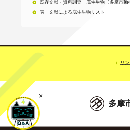
既存文献・資料調査 底生生物【多摩市動
表 文献による底生生物リスト
リン
多摩