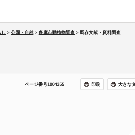
らし
>
公園・自然
>
多摩市動植物調査
> 既存文献・資料調査
ページ番号1004355
印刷
大きな