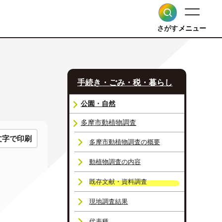
さがす
メニュー
手続き・ごみ・税・暮らし
公園・自然
多摩市動植物調査
文字で印刷
多摩市動植物調査の概要
動植物調査の内容
既存文献・資料調査
現地調査結果
代表種