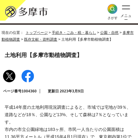
メニュ
さがす
ー
現在の位置：
トップページ
>
手続き・ごみ・税・暮らし
>
公園・自然
>
多摩市
動植物調査
>
既存文献・資料調査
> 土地利用【多摩市動植物調査】
土地利用【多摩市動植物調査】
ページ番号1004360
更新日 2023年3月9日
平成14年度の土地利用現況調査によると、市域では宅地が39％、
道路などが18％、公園など13%、そして森林は7％となっていま
す。
市内の市立公園緑地は183ヶ所、市民一人当たりの公園面積は
11.36平方メートル（平成15年4月1日現在）で、東京都内第1位で