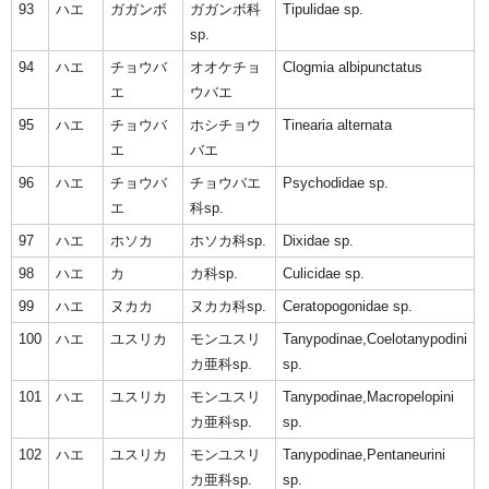
93
ハエ
ガガンボ
ガガンボ科
Tipulidae sp.
sp.
94
ハエ
チョウバ
オオケチョ
Clogmia albipunctatus
エ
ウバエ
95
ハエ
チョウバ
ホシチョウ
Tinearia alternata
エ
バエ
96
ハエ
チョウバ
チョウバエ
Psychodidae sp.
エ
科sp.
97
ハエ
ホソカ
ホソカ科sp.
Dixidae sp.
98
ハエ
カ
カ科sp.
Culicidae sp.
99
ハエ
ヌカカ
ヌカカ科sp.
Ceratopogonidae sp.
100
ハエ
ユスリカ
モンユスリ
Tanypodinae,Coelotanypodini
カ亜科sp.
sp.
101
ハエ
ユスリカ
モンユスリ
Tanypodinae,Macropelopini
カ亜科sp.
sp.
102
ハエ
ユスリカ
モンユスリ
Tanypodinae,Pentaneurini
カ亜科sp.
sp.