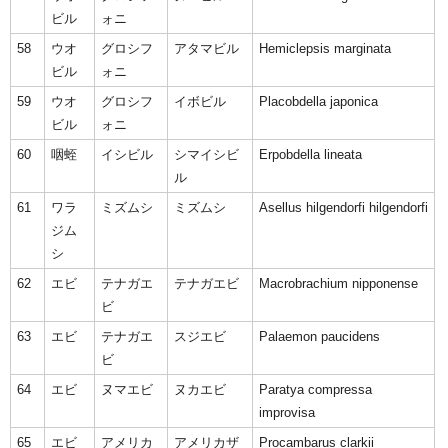
ビル
ォニ
58
ウオ
グロシフ
アタマビル
Hemiclepsis marginata
ビル
ォニ
59
ウオ
グロシフ
イボビル
Placobdella japonica
ビル
ォニ
60
咽蛭
イシビル
シマイシビ
Erpobdella lineata
ル
61
ワラ
ミズムシ
ミズムシ
Asellus hilgendorfi hilgendorfi
ジム
シ
62
エビ
テナガエ
テナガエビ
Macrobrachium nipponense
ビ
63
エビ
テナガエ
スジエビ
Palaemon paucidens
ビ
64
エビ
ヌマエビ
ヌカエビ
Paratya compressa
improvisa
65
エビ
アメリカ
アメリカザ
Procambarus clarkii