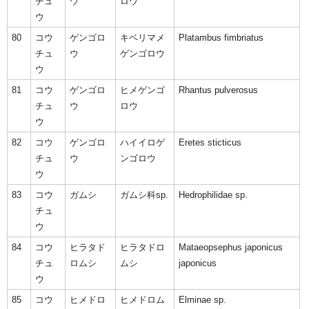
チュ
ウ
ロウ
ウ
80
コウ
ゲンゴロ
キベリマメ
Platambus fimbriatus
チュ
ウ
ゲンゴロウ
ウ
81
コウ
ゲンゴロ
ヒメゲンゴ
Rhantus pulverosus
チュ
ウ
ロウ
ウ
82
コウ
ゲンゴロ
ハイイロゲ
Eretes sticticus
チュ
ウ
ンゴロウ
ウ
83
コウ
ガムシ
ガムシ科sp.
Hedrophilidae sp.
チュ
ウ
84
コウ
ヒラタド
ヒラタドロ
Mataeopsephus japonicus
チュ
ロムシ
ムシ
japonicus
ウ
85
コウ
ヒメドロ
ヒメドロム
Elminae sp.