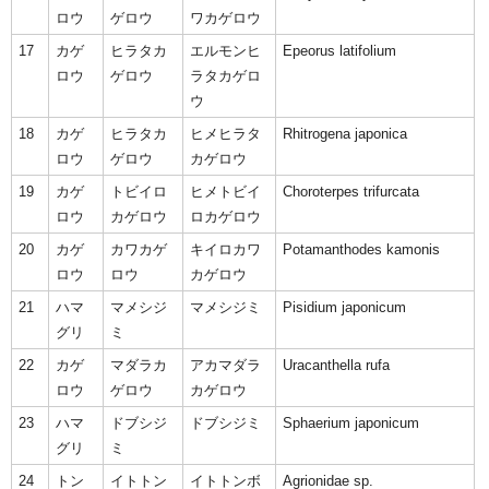
ロウ
ゲロウ
ワカゲロウ
17
カゲ
ヒラタカ
エルモンヒ
Epeorus latifolium
ロウ
ゲロウ
ラタカゲロ
ウ
18
カゲ
ヒラタカ
ヒメヒラタ
Rhitrogena japonica
ロウ
ゲロウ
カゲロウ
19
カゲ
トビイロ
ヒメトビイ
Choroterpes trifurcata
ロウ
カゲロウ
ロカゲロウ
20
カゲ
カワカゲ
キイロカワ
Potamanthodes kamonis
ロウ
ロウ
カゲロウ
21
ハマ
マメシジ
マメシジミ
Pisidium japonicum
グリ
ミ
22
カゲ
マダラカ
アカマダラ
Uracanthella rufa
ロウ
ゲロウ
カゲロウ
23
ハマ
ドブシジ
ドブシジミ
Sphaerium japonicum
グリ
ミ
24
トン
イトトン
イトトンボ
Agrionidae sp.