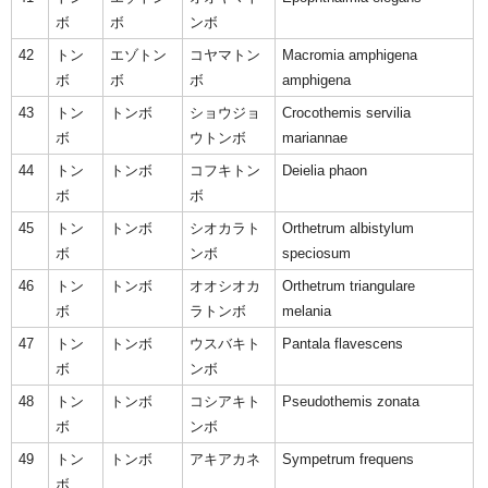
ボ
ボ
ンボ
42
トン
エゾトン
コヤマトン
Macromia amphigena
ボ
ボ
ボ
amphigena
43
トン
トンボ
ショウジョ
Crocothemis servilia
ボ
ウトンボ
mariannae
44
トン
トンボ
コフキトン
Deielia phaon
ボ
ボ
45
トン
トンボ
シオカラト
Orthetrum albistylum
ボ
ンボ
speciosum
46
トン
トンボ
オオシオカ
Orthetrum triangulare
ボ
ラトンボ
melania
47
トン
トンボ
ウスバキト
Pantala flavescens
ボ
ンボ
48
トン
トンボ
コシアキト
Pseudothemis zonata
ボ
ンボ
49
トン
トンボ
アキアカネ
Sympetrum frequens
ボ