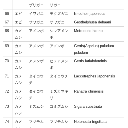
ザリガニ
リガニ
66
エビ
イワガニ
モクズガニ
Eriocheir japonicus
67
エビ
サワガニ
サワガニ
Geothelphusa dehaani
68
カメ
アメンボ
シマアメン
Metrocoris histrio
ムシ
ボ
69
カメ
アメンボ
アメンボ
Gerris(Aqarius) paludum
ムシ
psludum
70
カメ
アメンボ
ヒメアメン
Gerris latiabdominis
ムシ
ボ
71
カメ
タイコウ
タイコウチ
Laccotrephes japonensis
ムシ
チ
72
カメ
タイコウ
ミズカマキ
Ranatra chinensis
ムシ
チ
リ
73
カメ
ミズムシ
コミズムシ
Sigara substriata
ムシ
74
カメ
マツモム
マツモムシ
Notonecta triguttata