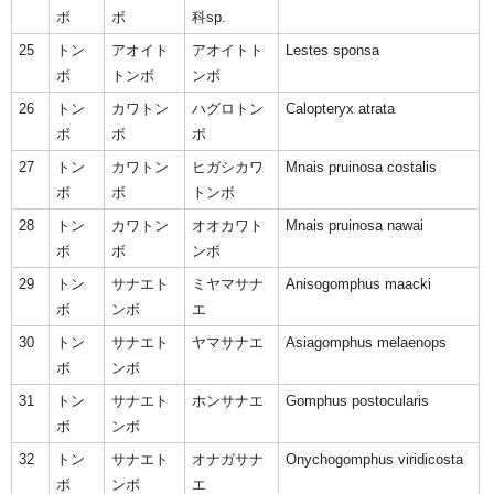
ボ
ボ
科sp.
25
トン
アオイト
アオイトト
Lestes sponsa
ボ
トンボ
ンボ
26
トン
カワトン
ハグロトン
Calopteryx atrata
ボ
ボ
ボ
27
トン
カワトン
ヒガシカワ
Mnais pruinosa costalis
ボ
ボ
トンボ
28
トン
カワトン
オオカワト
Mnais pruinosa nawai
ボ
ボ
ンボ
29
トン
サナエト
ミヤマサナ
Anisogomphus maacki
ボ
ンボ
エ
30
トン
サナエト
ヤマサナエ
Asiagomphus melaenops
ボ
ンボ
31
トン
サナエト
ホンサナエ
Gomphus postocularis
ボ
ンボ
32
トン
サナエト
オナガサナ
Onychogomphus viridicosta
ボ
ンボ
エ