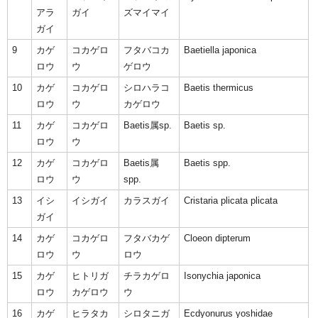
アラ
ガイ
ズマイマイ
ガイ
9
カゲ
コカゲロ
フタバコカ
Baetiella japonica
ロウ
ウ
ゲロウ
10
カゲ
コカゲロ
シロハラコ
Baetis thermicus
ロウ
ウ
カゲロウ
11
カゲ
コカゲロ
Baetis属sp.
Baetis sp.
ロウ
ウ
12
カゲ
コカゲロ
Baetis属
Baetis spp.
ロウ
ウ
spp.
13
イシ
イシガイ
カラスガイ
Cristaria plicata plicata
ガイ
14
カゲ
コカゲロ
フタバカゲ
Cloeon dipterum
ロウ
ウ
ロウ
15
カゲ
ヒトリガ
チラカゲロ
Isonychia japonica
ロウ
カゲロウ
ウ
16
カゲ
ヒラタカ
シロタニガ
Ecdyonurus yoshidae