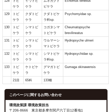
128
トビ
イワトビ
ムネカクト
Ecnomus tenellus
ケラ
ケラ
ビケラ
129
トビ
クダトビ
クダトビケ
Psychomyidae sp.
ケラ
ケラ
ラ科sp.
130
トビ
シマトビ
コガタシマ
Cheumatopsyche
ケラ
ケラ
トビケラ
brevilineatus
131
トビ
シマトビ
ウルマーシ
Hydropsyche ulmeri
ケラ
ケラ
マトビケラ
132
トビ
シマトビ
シマトビケ
Hydropsychidae sp.
ケラ
ケラ
ラ科sp.
133
トビ
ケトビケ
グマガトビ
Gumaga okinawensis
ケラ
ラ
ケラ
21目
65科
133種
このページに関する
お問い合わせ
環境政策課 環境政策担当
〒206-8666 東京都多摩市関戸六丁目12番地1