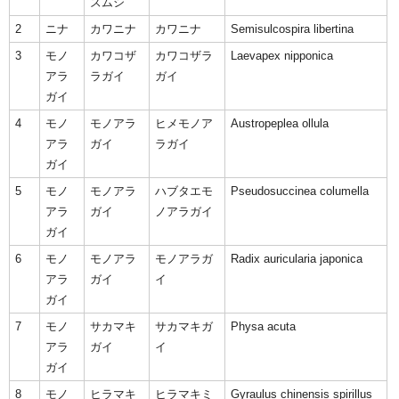
ズムシ
2
ニナ
カワニナ
カワニナ
Semisulcospira libertina
3
モノ
カワコザ
カワコザラ
Laevapex nipponica
アラ
ラガイ
ガイ
ガイ
4
モノ
モノアラ
ヒメモノア
Austropeplea ollula
アラ
ガイ
ラガイ
ガイ
5
モノ
モノアラ
ハブタエモ
Pseudosuccinea columella
アラ
ガイ
ノアラガイ
ガイ
6
モノ
モノアラ
モノアラガ
Radix auricularia japonica
アラ
ガイ
イ
ガイ
7
モノ
サカマキ
サカマキガ
Physa acuta
アラ
ガイ
イ
ガイ
8
モノ
ヒラマキ
ヒラマキミ
Gyraulus chinensis spirillus