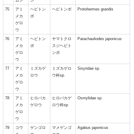
ムシ
シ
75
アミ
ヘビトン
ヘビトンボ
Protohermes grandis
メカ
ボ
ゲロ
ウ
76
アミ
ヘビトン
ヤマトクロ
Parachauliodes japonicus
メカ
ボ
スジヘビト
ゲロ
ンボ
ウ
77
アミ
ミズカゲ
ミズカゲロ
Sisyridae sp.
メカ
ロウ
ウ科sp.
ゲロ
ウ
78
アミ
ヒロバカ
ヒロバカゲ
Osmylidae sp.
メカ
ゲロウ
ロウ科sp.
ゲロ
ウ
79
コウ
ゲンゴロ
マメゲンゴ
Agabus japonicus