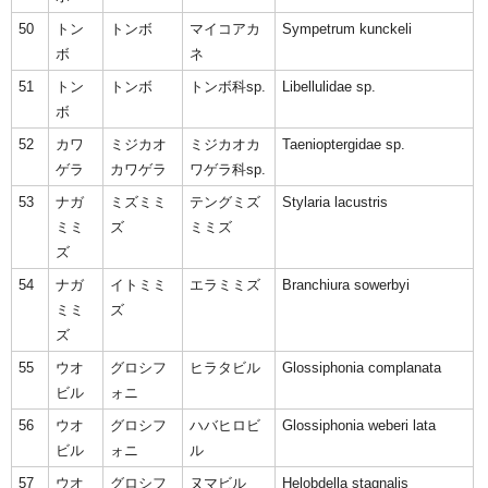
50
トン
トンボ
マイコアカ
Sympetrum kunckeli
ボ
ネ
51
トン
トンボ
トンボ科sp.
Libellulidae sp.
ボ
52
カワ
ミジカオ
ミジカオカ
Taenioptergidae sp.
ゲラ
カワゲラ
ワゲラ科sp.
53
ナガ
ミズミミ
テングミズ
Stylaria lacustris
ミミ
ズ
ミミズ
ズ
54
ナガ
イトミミ
エラミミズ
Branchiura sowerbyi
ミミ
ズ
ズ
55
ウオ
グロシフ
ヒラタビル
Glossiphonia complanata
ビル
ォニ
56
ウオ
グロシフ
ハバヒロビ
Glossiphonia weberi lata
ビル
ォニ
ル
57
ウオ
グロシフ
ヌマビル
Helobdella stagnalis