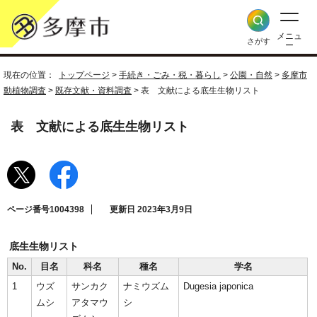
メニュ
さがす
ー
現在の位置：
トップページ
>
手続き・ごみ・税・暮らし
>
公園・自然
>
多摩市
動植物調査
>
既存文献・資料調査
> 表 文献による底生生物リスト
表 文献による底生生物リスト
ページ番号1004398
更新日 2023年3月9日
底生生物リスト
No.
目名
科名
種名
学名
1
ウズ
サンカク
ナミウズム
Dugesia japonica
ムシ
アタマウ
シ