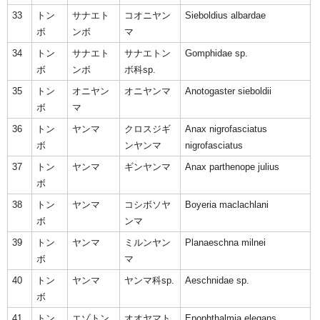
33
トン
サナエト
コオニヤン
Sieboldius albardae
ボ
ンボ
マ
34
トン
サナエト
サナエトン
Gomphidae sp.
ボ
ンボ
ボ科sp.
35
トン
オニヤン
オニヤンマ
Anotogaster sieboldii
ボ
マ
36
トン
ヤンマ
クロスジギ
Anax nigrofasciatus
ボ
ンヤンマ
nigrofasciatus
37
トン
ヤンマ
ギンヤンマ
Anax parthenope julius
ボ
38
トン
ヤンマ
コシボソヤ
Boyeria maclachlani
ボ
ンマ
39
トン
ヤンマ
ミルンヤン
Planaeschna milnei
ボ
マ
40
トン
ヤンマ
ヤンマ科sp.
Aeschnidae sp.
ボ
41
トン
エゾトン
オオヤマト
Epophthalmia elegans