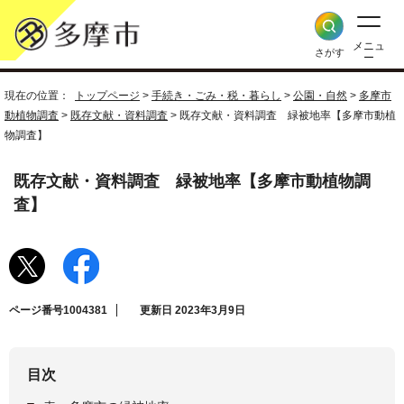
メニュ
さがす
ー
現在の位置：
トップページ
>
手続き・ごみ・税・暮らし
>
公園・自然
>
多摩市
動植物調査
>
既存文献・資料調査
> 既存文献・資料調査 緑被地率【多摩市動植
物調査】
既存文献・資料調査 緑被地率【多摩市動植物調
査】
ページ番号1004381
更新日 2023年3月9日
目次