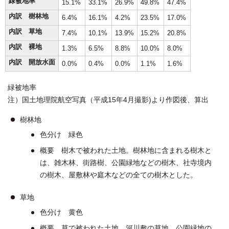
緑被地率
15.1%
33.1%
26.9%
49.8%
47.4%
内訳 樹林地
6.4%
16.1%
4.2%
23.5%
17.0%
内訳 草地
7.4%
10.1%
13.9%
15.2%
20.8%
内訳 裸地
1.3%
6.5%
8.8%
10.0%
8.0%
内訳 開放水面
0.0%
0.4%
0.0%
1.1%
1.6%
緑被地率
注）国土地理院航空写真（平成15年4月撮影)より作図後、算出
樹林地
色分け 緑色
概要 樹木で被われた土地。樹林地に含まれる樹木と
は、雑木林、街路樹、公園緑地などの樹木、社寺境内
の樹木、屋敷林や庭木などの全ての樹木とした。
草地
色分け 黄色
概要 草で被われた土地。河川敷の草地、公園緑地の