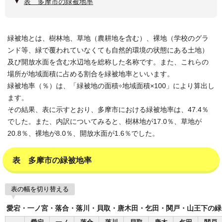
表 多摩市の緑被地率
緑被地とは、樹林地、草地（農耕地を含む）、裸地（学校のグラ
ンド等、緑で覆われていなくても自然的環境の状態にある土地）
及び開放水面を含む水辺地を総称した名称です。また、これらの
場所が地域面積に占める割合を緑被地率といいます。
緑被地率（％）は、「緑被地の面積÷地域面積×100」により算出し
ます。
その結果、表に示すとおり、多摩市における緑被地率は、47.4％
でした。また、内訳についてみると、樹林地が17.0％、草地が
20.8％、裸地が8.0％、開放水面が1.6％でした。
表 多摩市の緑被地率
表の幅を切り替える
愛宕・一ノ宮・落合・落川・貝取・唐木田・乞田・関戸・山王下の緑