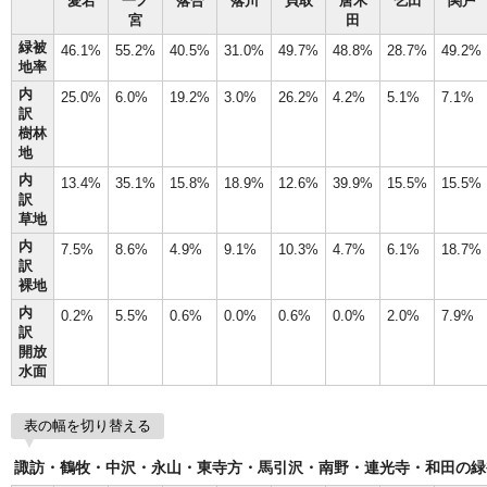
愛宕
一ノ
落合
落川
貝取
唐木
乞田
関戸
宮
田
緑被
46.1%
55.2%
40.5%
31.0%
49.7%
48.8%
28.7%
49.2%
地率
内
25.0%
6.0%
19.2%
3.0%
26.2%
4.2%
5.1%
7.1%
訳
樹林
地
内
13.4%
35.1%
15.8%
18.9%
12.6%
39.9%
15.5%
15.5%
訳
草地
内
7.5%
8.6%
4.9%
9.1%
10.3%
4.7%
6.1%
18.7%
訳
裸地
内
0.2%
5.5%
0.6%
0.0%
0.6%
0.0%
2.0%
7.9%
訳
開放
水面
表の幅を切り替える
諏訪・鶴牧・中沢・永山・東寺方・馬引沢・南野・連光寺・和田の緑