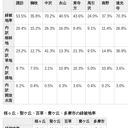
諏訪
鶴牧
中沢
永山
東寺
馬引
南野
連光
方
沢
寺
緑被
53.5%
35.8%
70.2%
40.5%
43.6%
24.0%
37.3%
70.3%
地率
内
20.4%
15.2%
26.3%
16.0%
8.4%
9.1%
11.4%
26.8%
訳
樹林
地
内
23.2%
12.7%
41.3%
13.3%
21.3%
9.5%
14.8%
36.9%
訳
草地
内
9.7%
7.5%
2.1%
10.9%
10.3%
5.0%
10.9%
3.6%
訳
裸地
内
0.2%
0.4%
0.5%
0.3%
3.6%
0.4%
0.2%
3.0%
訳
開放
水面
桜ヶ丘・聖ケ丘・百草・豊ケ丘・多摩市の緑被地率
桜ヶ丘
聖ケ丘
百草
豊ケ丘
多摩市