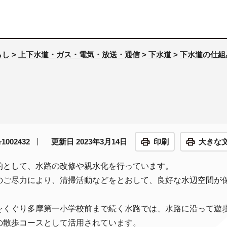
らし
>
上下水道・ガス・電気・放送・通信
>
下水道
>
下水道の仕組
002432
更新日 2023年3月14日
印刷
大きな
的として、水路の改修や親水化を行っています。
のご尽力により、清掃活動などをとおして、良好な水辺空間が
をくぐり多摩第一小学校前まで続く水路では、水路に沿って遊
の散歩コースとして活用されています。