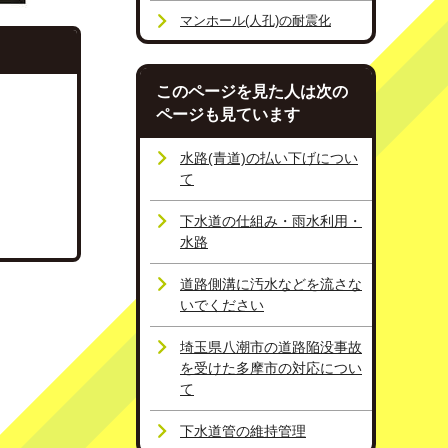
マンホール(人孔)の耐震化
このページを見た人は次の
ページも見ています
水路(青道)の払い下げについ
て
下水道の仕組み・雨水利用・
水路
道路側溝に汚水などを流さな
いでください
埼玉県八潮市の道路陥没事故
を受けた多摩市の対応につい
て
下水道管の維持管理