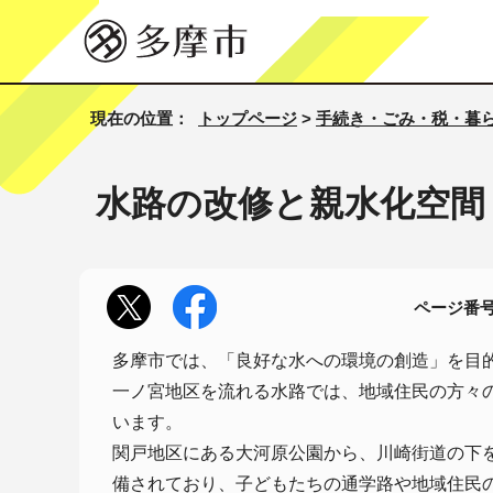
現在の位置：
トップページ
>
手続き・ごみ・税・暮
水路の改修と親水化空間
ページ番号1
多摩市では、「良好な水への環境の創造」を目
一ノ宮地区を流れる水路では、地域住民の方々
います。
関戸地区にある大河原公園から、川崎街道の下
備されており、子どもたちの通学路や地域住民