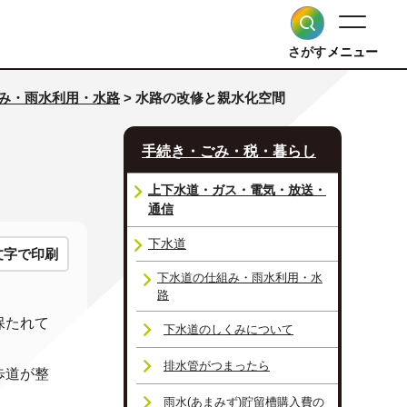
さがす
メニュー
み・雨水利用・水路
> 水路の改修と親水化空間
手続き・ごみ・税・暮らし
上下水道・ガス・電気・放送・
通信
下水道
文字で印刷
下水道の仕組み・雨水利用・水
路
保たれて
下水道のしくみについて
排水管がつまったら
歩道が整
雨水(あまみず)貯留槽購入費の