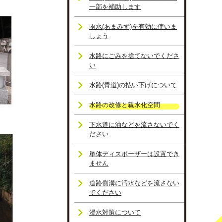
一部を補助します
雨水(あまみず)を有効に使いま
しょう
水路にごみを捨てないでくださ
い
水路(青道)の払い下げについて
水路の改修と親水化空間
下水道に油などを流さないでく
ださい
単体ディスポーザーは設置でき
ません
道路側溝に汚水などを流さない
でください
浸水対策について