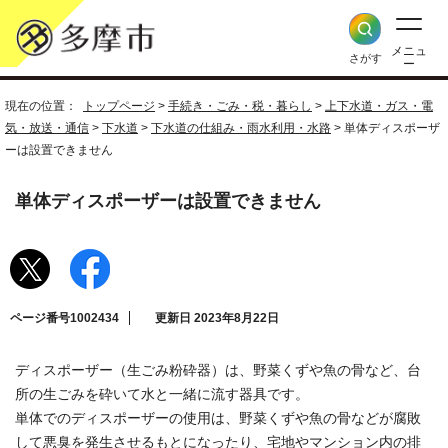
メニュ
さがす
ー
現在の位置：
トップページ
>
手続き・ごみ・税・暮らし
>
上下水道・ガス・電
気・放送・通信
>
下水道
>
下水道の仕組み・雨水利用・水路
> 単体ディスポーザ
ーは設置できません
単体ディスポーザーは設置できません
ページ番号1002434
更新日 2023年8月22日
ディスポーザー（生ごみ粉砕器）は、野菜くずや魚の骨など、台
所の生ごみを砕いて水と一緒に流す器具です。
単体でのディスポーザーの使用は、野菜くずや魚の骨などが腐敗
して悪臭を発生させるもとになったり、宅地やマンション内の排