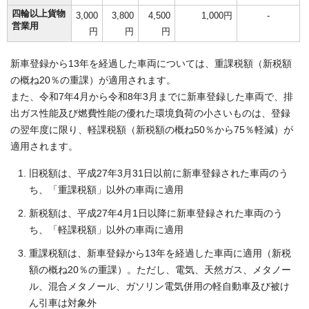
四輪以上貨物
3,000
3,800
4,500
1,000円
-
営業用
円
円
円
新車登録から13年を経過した車両については、重課税額（新税額
の概ね20％の重課）が適用されます。
また、令和7年4月から令和8年3月までに新車登録した車両で、排
出ガス性能及び燃費性能の優れた環境負荷の小さいものは、登録
の翌年度に限り、軽課税額（新税額の概ね50％から75％軽減）が
適用されます。
旧税額は、平成27年3月31日以前に新車登録された車両のう
ち、「重課税額」以外の車両に適用
新税額は、平成27年4月1日以降に新車登録された車両のう
ち、「軽課税額」以外の車両に適用
重課税額は、新車登録から13年を経過した車両に適用（新税
額の概ね20％の重課）。ただし、電気、天然ガス、メタノー
ル、混合メタノール、ガソリン電気併用の軽自動車及び被け
ん引車は対象外