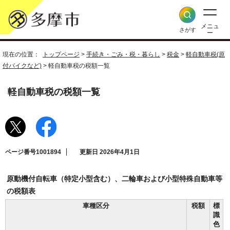
メニュ
さがす
ー
現在の位置：
トップページ
>
手続き・ごみ・税・暮らし
>
税金
>
軽自動車税(原
付バイクなど)
> 軽自動車税の税額一覧
軽自動車税の税額一覧
ページ番号1001894
更新日 2026年4月1日
原動機付自転車（特定小型含む）、二輪車および小型特殊自動車等
の税額表
車種区分
税額
標
識
色