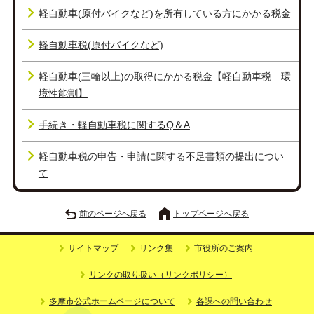
軽自動車(原付バイクなど)を所有している方にかかる税金
軽自動車税(原付バイクなど)
軽自動車(三輪以上)の取得にかかる税金【軽自動車税 環
境性能割】
手続き・軽自動車税に関するQ＆A
軽自動車税の申告・申請に関する不足書類の提出につい
て
前のページへ戻る
トップページへ戻る
サイトマップ
リンク集
市役所のご案内
リンクの取り扱い（リンクポリシー）
多摩市公式ホームページについて
各課への問い合わせ