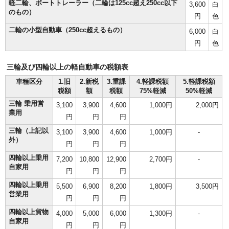
軽二輪、ボートトレーラー（二輪は125cc超え250cc以下
3,600
白
のもの）
円
色
二輪の小型自動車（250cc超えるもの）
6,000
白
円
色
三輪及び四輪以上の軽自動車の税額表
車種区分
1.旧
2.新税
3.重課
4.軽課税額
5.軽課税額
税額
額
税額
75%軽減
50%軽減
三輪 乗用営
3,100
3,900
4,600
1,000円
2,000円
業用
円
円
円
三輪（上記以
3,100
3,900
4,600
1,000円
-
外）
円
円
円
四輪以上乗用
7,200
10,800
12,900
2,700円
-
自家用
円
円
円
四輪以上乗用
5,500
6,900
8,200
1,800円
3,500円
営業用
円
円
円
四輪以上貨物
4,000
5,000
6,000
1,300円
-
自家用
円
円
円