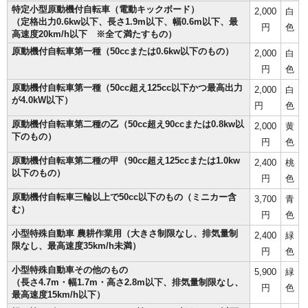
特定小型原動機付自転車（電動キックボード）
2,000
白
（定格出力0.6kw以下、長さ1.9m以下、幅0.6m以下、最
円
色
高速度20km/h以下 ※全て満たすもの）
原動機付自転車第一種（50ccまたは0.6kw以下のもの）
2,000
白
円
色
原動機付自転車第一種（50cc超え125cc以下かつ最高出力
2,000
白
が4.0kW以下）
円
色
原動機付自転車第二種の乙（50cc超え90ccまたは0.8kw以
2,000
黄
下のもの）
円
色
原動機付自転車第二種の甲（90cc超え125ccまたは1.0kw
2,400
桃
以下のもの）
円
色
原動機付自転車三輪以上で50cc以下のもの（ミニカー含
3,700
青
む）
円
色
小型特殊自動車 農耕作業用（大きさ制限なし、排気量制
2,400
緑
限なし、最高速度35km/h未満）
円
色
小型特殊自動車その他のもの
5,900
緑
（長さ4.7m・幅1.7m・高さ2.8m以下、排気量制限なし、
円
色
最高速度15km/h以下）