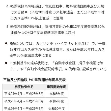
軽課税額75%軽減は、電気自動車、燃料電池自動車及び天然
ガス自動車（平成30年排出ガス基準適合、または平成21年排
出ガス基準10％以上低減）に適用
軽課税額50%軽減は、乗用営業用の令和12年度燃費基準90％
達成かつ令和2年度燃費基準達成車に適用
※5については、ガソリン車（ハイブリット車含む）で、平成
17年排出ガス基準75％低減達成車、または平成30年排出ガス
基準50％低減達成車に限る
※燃料基準の達成状況は、「自動車検査証（電子車検証は除
く）」や「自動車検査証記録事項」の備考欄に記載されている
三輪及び四輪以上の重課開始年度早見表
初度検査年月
重課開始年度
平成24年4月～平成25年3月
令和8年度
平成25年4月～平成26年3月
令和9年度
平成26年4月～平成27年3月
令和10年度