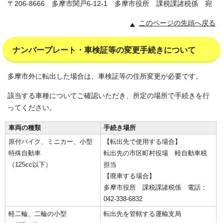
〒206-8666 多摩市関戸6-12-1 多摩市役所 課税課諸税係 宛
このページの先頭へ戻る
ナンバープレート・車検証等の変更手続きについて
多摩市外に転出した場合は、車検証等の住所変更が必要です。
該当する車種についてご確認いただき、所定の場所で手続きを行
ってください。
車両の種類
手続き場所
原付バイク、ミニカー、小型
【転出先で使用する場合】
特殊自動車
転出先の市区町村役場 軽自動車税
（125cc以下）
担当
【廃車する場合】
多摩市役所 課税課諸税係 電話：
042-338-6832
軽二輪、二輪の小型
転出先を管轄する運輸支局