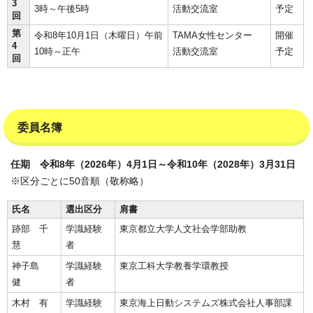
3
3時～午後5時
活動交流室
予定
回
第
令和8年10月1日（木曜日）午前
TAMA女性センター
開催
4
10時～正午
活動交流室
予定
回
委員名簿
任期 令和8年（2026年）4月1日～令和10年（2028年）3月31日
※区分ごとに50音順（敬称略）
氏名
選出区分
肩書
跡部 千
学識経験
東京都立大学人文社会学部助教
慧
者
神子島
学識経験
東京工科大学教養学環教授
健
者
木村 有
学識経験
東京海上日動システムズ株式会社人事部課