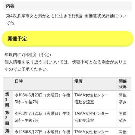
内容
第4次多摩市女と男がともに生きる行動計画推進状況評価につい
て他
開催予定
年度内に7回程度（予定）
個人情報を取り扱う回については、傍聴不可となる場合がありま
すのでご了承ください。
日時
場所
開催
状況
第
令和8年6月23日（火曜日）午後
TAMA女性センター
開催
1
5時～午後7時
活動交流室
済み
回
第
令和8年7月21日（火曜日）午後
TAMA女性センター
開催
2
5時～午後7時
活動交流室
済み
回
第
令和8年8月27日（木曜日）午後
TAMA女性センター
開催