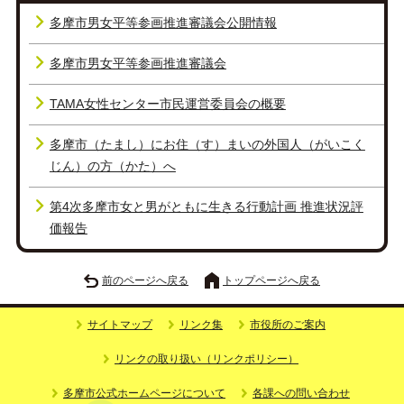
多摩市男女平等参画推進審議会公開情報
多摩市男女平等参画推進審議会
TAMA女性センター市民運営委員会の概要
多摩市（たまし）にお住（す）まいの外国人（がいこく
じん）の方（かた）へ
第4次多摩市女と男がともに生きる行動計画 推進状況評
価報告
前のページへ戻る
トップページへ戻る
サイトマップ
リンク集
市役所のご案内
リンクの取り扱い（リンクポリシー）
多摩市公式ホームページについて
各課への問い合わせ