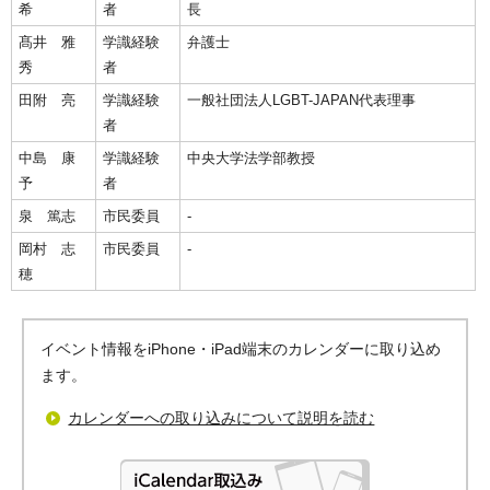
希
者
長
髙井 雅
学識経験
弁護士
秀
者
田附 亮
学識経験
一般社団法人LGBT-JAPAN代表理事
者
中島 康
学識経験
中央大学法学部教授
予
者
泉 篤志
市民委員
-
岡村 志
市民委員
-
穂
イベント情報をiPhone・iPad端末のカレンダーに取り込め
ます。
カレンダーへの取り込みについて説明を読む