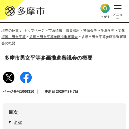
メニュ
さがす
ー
現在の位置：
トップページ
>
市政情報・職員採用
>
審議会等
>
生涯学習・文化
振興・男女平等
>
多摩市男女平等参画推進審議会
> 多摩市男女平等参画推進審議
会の概要
多摩市男女平等参画推進審議会の概要
ページ番号1006310
更新日 2026年8月7日
目次
名称