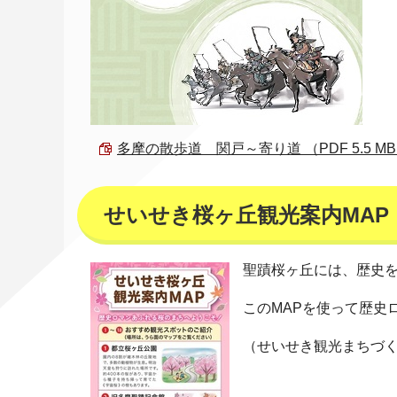
多摩の散歩道 関戸～寄り道 （PDF 5.5 M
せいせき桜ヶ丘観光案内MAP
聖蹟桜ヶ丘には、歴史
このMAPを使って歴史
（せいせき観光まちづ