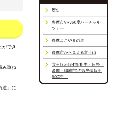
歴史
多摩市VR360度バーチャル
ツアー
多摩よこやまの道
とができ
多摩市から見える富士山
京王線沿線4市(府中・日野・
積み重ね
多摩・稲城市)の観光情報を
配信中！
街道」に