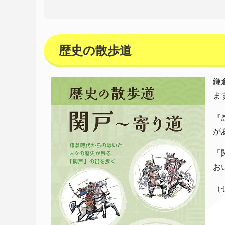
歴史の散歩道
鎌
ま
『
が
「
お
（