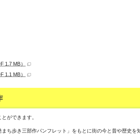
1.7 MB）
1.1 MB）
作
ことができます。
発まち歩き三部作パンフレット」をもとに街の今と昔や歴史を
。