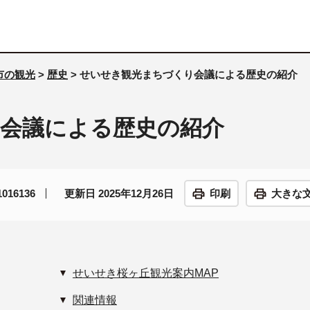
市の観光
>
歴史
> せいせき観光まちづくり会議による歴史の紹介
会議による歴史の紹介
16136
更新日 2025年12月26日
印刷
大きな
せいせき桜ヶ丘観光案内MAP
関連情報