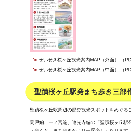
せいせき桜ヶ丘観光案内MAP（外面） （PDF 
せいせき桜ヶ丘観光案内MAP（中面） （PDF 
聖蹟桜ヶ丘駅発まち歩き三部
聖蹟桜ヶ丘駅周辺の歴史観光スポットをめぐる
関戸編、一ノ宮編、連光寺編の「聖蹟桜ヶ丘駅
ら歩くと、まち歩きがより一層楽しくなります