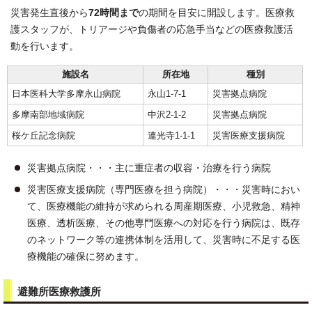
災害発生直後から
72時間まで
の期間を目安に開設します。医療救
護スタッフが、トリアージや負傷者の応急手当などの医療救護活
動を行います。
施設名
所在地
種別
日本医科大学多摩永山病院
永山1-7-1
災害拠点病院
多摩南部地域病院
中沢2-1-2
災害拠点病院
桜ケ丘記念病院
連光寺1-1-1
災害医療支援病院
災害拠点病院・・・主に重症者の収容・治療を行う病院
災害医療支援病院（専門医療を担う病院）・・・災害時におい
て、医療機能の維持が求められる周産期医療、小児救急、精神
医療、透析医療、その他専門医療への対応を行う病院は、既存
のネットワーク等の連携体制を活用して、災害時に不足する医
療機能の確保に努めます。
避難所医療救護所