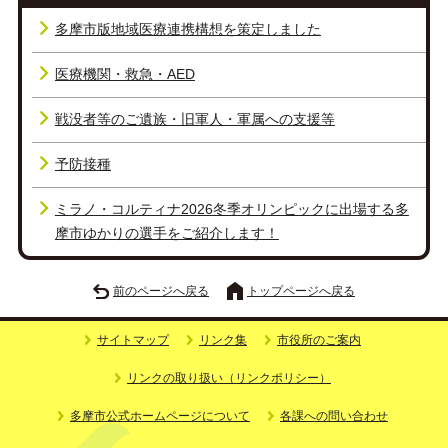
多摩市版地域医療連携構想を策定しました
医療機関・救急・AED
戦没者等のご遺族・旧軍人・軍属への支援等
予防接種
ミラノ・コルティナ2026冬季オリンピックに出場する多
摩市ゆかりの選手をご紹介します！
前のページへ戻る
トップページへ戻る
サイトマップ
リンク集
市役所のご案内
リンクの取り扱い（リンクポリシー）
多摩市公式ホームページについて
各課への問い合わせ