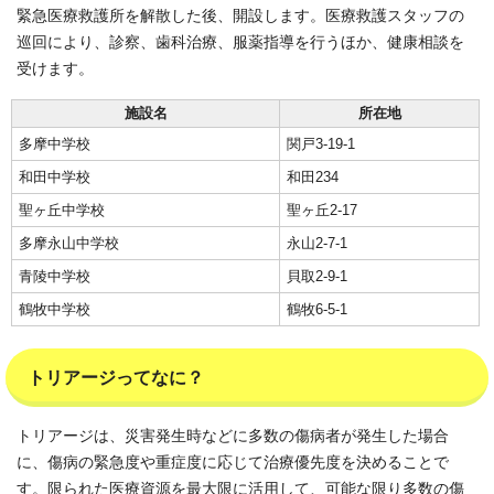
緊急医療救護所を解散した後、開設します。医療救護スタッフの
巡回により、診察、歯科治療、服薬指導を行うほか、健康相談を
受けます。
施設名
所在地
多摩中学校
関戸3-19-1
和田中学校
和田234
聖ヶ丘中学校
聖ヶ丘2-17
多摩永山中学校
永山2-7-1
青陵中学校
貝取2-9-1
鶴牧中学校
鶴牧6-5-1
トリアージってなに？
トリアージは、災害発生時などに多数の傷病者が発生した場合
に、傷病の緊急度や重症度に応じて治療優先度を決めることで
す。限られた医療資源を最大限に活用して、可能な限り多数の傷