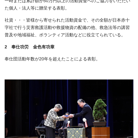
一時または累計額が50万円以上の活動資金へのご協力をいただい
た個人・法人等に贈呈する表彰。
社資・・・皆様から寄せられた活動資金で、その全額が日本赤十
字社で行う災害救護活動や救援物資の配備の他、救急法等の講習
普及や地域福祉、ボランティア活動などに役立てられている。
2 奉仕功労 金色有功章
奉仕団活動年数が20年を超えたことによる表彰。