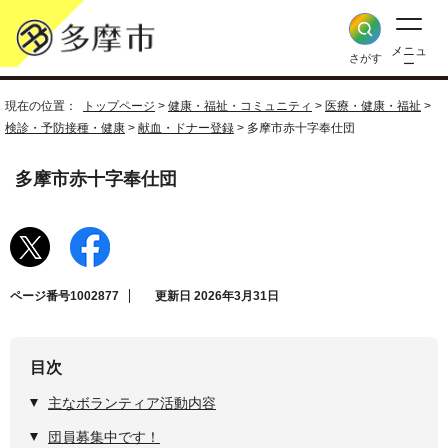
メニュ
さがす
ー
現在の位置：
トップページ
>
健康・福祉・コミュニティ
>
医療・健康・福祉
>
検診・予防接種・健康
>
献血・ドナー登録
> 多摩市赤十字奉仕団
多摩市赤十字奉仕団
ページ番号1002877
更新日 2026年3月31日
目次
主なボランティア活動内容
団員募集中です！