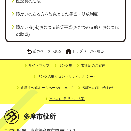
医療費の助成
障がいのある方を対象とした手当・助成制度
障がい者(児)おむつ支給等事業(おむつの支給とおむつ代
の助成)
前のページへ戻る
トップページへ戻る
サイトマップ
リンク集
市役所のご案内
リンクの取り扱い（リンクポリシー）
多摩市公式ホームページについて
各課への問い合わせ
市へのご意見・ご提案
多摩市役所
〒206-8666 東京都多摩市関戸6-12-1