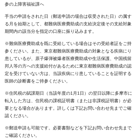
参の上障害福祉課へ
手当の申請をされた日（郵送申請の場合は収受された日）の属す
る月を始期として、都難病医療費助成の支給決定後その支給対象
期間内の該当分を指定の口座に振り込みます。
※難病医療費助成を既に受給している場合はその受給者証をご持
参ください。また、東京都難病医療費助成の対象となる疾病にり
患しているが、原子爆弾被爆者医療費助成や生活保護、中国残留
邦人等の方への支援給付があるために東京都難病医療費助成の認
定を受けていない方は、当該疾病にり患していることを証明する
医師の診断書をご持参ください。
※住民税の賦課期日（当該年度の1月1日）の翌日以降に多摩市に
転入した方は、住民税の課税証明書（または非課税証明書）が必
要となる場合があります。詳しくは下記お問い合わせ先までご確
認ください。
※郵送申請も可能です。必要書類などを下記お問い合わせ先まで
ご確認ください。