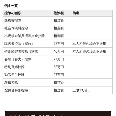
控除一覧
控除の種類
控除額
備考
医療費控除
相当額
社会保険料控除
相当額
小規模企業共済等掛金控除
相当額
障害者控除（家族）
27万円
本人所得の場合不適用
特別障害者控除（家族）
40万円
本人所得の場合不適用
寡婦（寡夫）控除
27万円
特別寡婦控除
35万円
勤労学生控除
27万円
雑損控除
相当額
配偶者特別控除
相当額
上限33万円