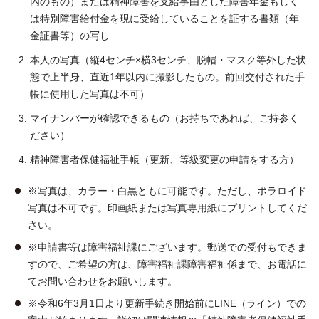
内のもの）または精神障害を支給事由とした障害年金もしく
は特別障害給付金を現に受給していることを証する書類（年
金証書等）の写し
本人の写真（縦4センチ×横3センチ、脱帽・マスク等外した状
態で上半身、直近1年以内に撮影したもの。前回交付された手
帳に使用した写真は不可）
マイナンバーが確認できるもの（お持ちであれば、ご持参く
ださい）
精神障害者保健福祉手帳（更新、等級変更の申請をする方）
※写真は、カラー・白黒ともに可能です。ただし、ポラロイド
写真は不可です。印画紙または写真専用紙にプリントしてくだ
さい。
※申請書等は障害福祉課にございます。郵送での受付もできま
すので、ご希望の方は、障害福祉課障害福祉係まで、お電話に
てお問い合わせをお願いします。
※令和6年3月1日より更新手続き開始前にLINE（ライン）での