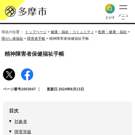
メニュ
さがす
ー
現在の位置：
トップページ
>
健康・福祉・コミュニティ
>
医療・健康・福祉
>
障がい者福祉
>
障害者手帳
> 精神障害者保健福祉手帳
精神障害者保健福祉手帳
ページ番号1003047
更新日 2024年8月13日
目次
対象者
障害等級