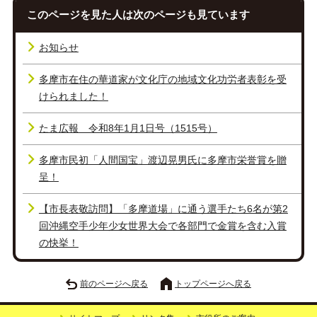
このページを見た人は次のページも見ています
お知らせ
多摩市在住の華道家が文化庁の地域文化功労者表彰を受
けられました！
たま広報 令和8年1月1日号（1515号）
多摩市民初「人間国宝」渡辺晃男氏に多摩市栄誉賞を贈
呈！
【市長表敬訪問】「多摩道場」に通う選手たち6名が第2
回沖縄空手少年少女世界大会で各部門で金賞を含む入賞
の快挙！
前のページへ戻る
トップページへ戻る