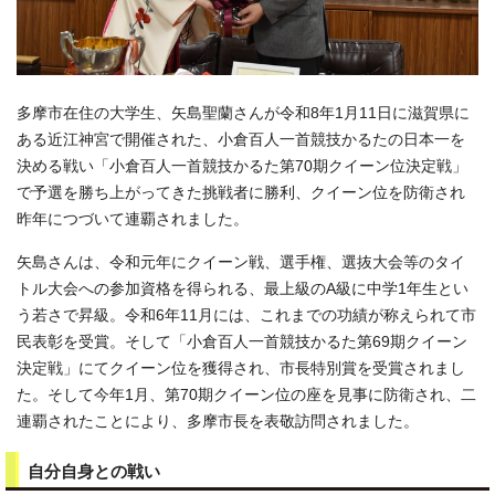
多摩市在住の大学生、矢島聖蘭さんが令和8年1月11日に滋賀県に
ある近江神宮で開催された、小倉百人一首競技かるたの日本一を
決める戦い「小倉百人一首競技かるた第70期クイーン位決定戦」
で予選を勝ち上がってきた挑戦者に勝利、クイーン位を防衛され
昨年につづいて連覇されました。
矢島さんは、令和元年にクイーン戦、選手権、選抜大会等のタイ
トル大会への参加資格を得られる、最上級のA級に中学1年生とい
う若さで昇級。令和6年11月には、これまでの功績が称えられて市
民表彰を受賞。そして「小倉百人一首競技かるた第69期クイーン
決定戦」にてクイーン位を獲得され、市長特別賞を受賞されまし
た。そして今年1月、第70期クイーン位の座を見事に防衛され、二
連覇されたことにより、多摩市長を表敬訪問されました。
自分自身との戦い