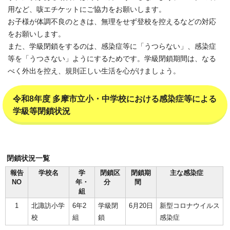
用など、咳エチケットにご協力をお願いします。
お子様が体調不良のときは、無理をせず登校を控えるなどの対応
をお願いします。
また、学級閉鎖をするのは、感染症等に「うつらない」、感染症
等を「うつさない」ようにするためです。学級閉鎖期間は、なる
べく外出を控え、規則正しい生活を心がけましょう。
令和8年度 多摩市立小・中学校における感染症等による
学級等閉鎖状況
閉鎖状況一覧
報告
学校名
学
閉鎖区
閉鎖期
主な感染症
NO
年・
分
間
組
1
北諏訪小学
6年2
学級閉
6月20日
新型コロナウイルス
校
組
鎖
感染症