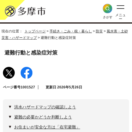
メニュ
さがす
ー
現在の位置：
トップページ
>
手続き・ごみ・税・暮らし
>
防災
>
風水害・土砂
災害・ハザードマップ
> 避難行動と感染症対策
避難行動と感染症対策
ページ番号1001527
更新日 2026年5月26日
洪水ハザードマップの確認しよう
避難の必要かどうか判断しよう
お住まいが安全な方は「在宅避難」