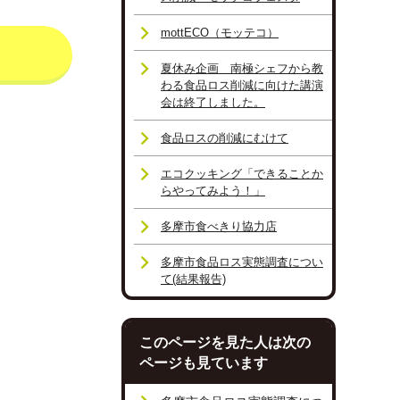
mottECO（モッテコ）
夏休み企画 南極シェフから教
わる食品ロス削減に向けた講演
会は終了しました。
食品ロスの削減にむけて
エコクッキング「できることか
らやってみよう！」
多摩市食べきり協力店
多摩市食品ロス実態調査につい
て(結果報告)
このページを見た人は次の
ページも見ています