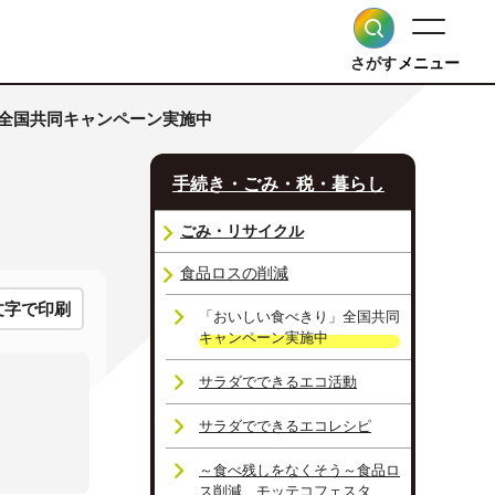
さがす
メニュー
」全国共同キャンペーン実施中
手続き・ごみ・税・暮らし
ごみ・リサイクル
食品ロスの削減
文字で印刷
「おいしい食べきり」全国共同
キャンペーン実施中
サラダでできるエコ活動
サラダでできるエコレシピ
～食べ残しをなくそう～食品ロ
ス削減 モッテコフェスタ