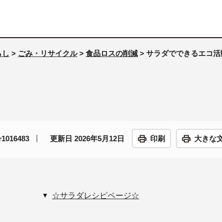
らし
>
ごみ・リサイクル
>
食品ロスの削減
> サラダでできるエコ活
016483
更新日 2026年5月12日
印刷
大きな
☆サラダレシピページ☆