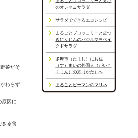
まるごとブロッコリーとえび
のオレマヨサラダ
サラダでできるエコレシピ
まるごとブロッコリーと皮つ
きにんじんのバジルマヨベイ
クドサラダ
多摩市（たまし）にお住
（す）まいの外国人（がいこ
が野菜だそ
くじん）の方（かた）へ
かかわらず
まるごとピーマンのマリネ
の原因に
できる食