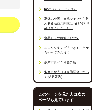
mottECO（モッテコ）
夏休み企画 南極シェフから教
わる食品ロス削減に向けた講演
会は終了しました。
食品ロスの削減にむけて
エコクッキング「できることか
らやってみよう！」
多摩市食べきり協力店
多摩市食品ロス実態調査につい
て(結果報告)
このページを見た人は次の
ページも見ています