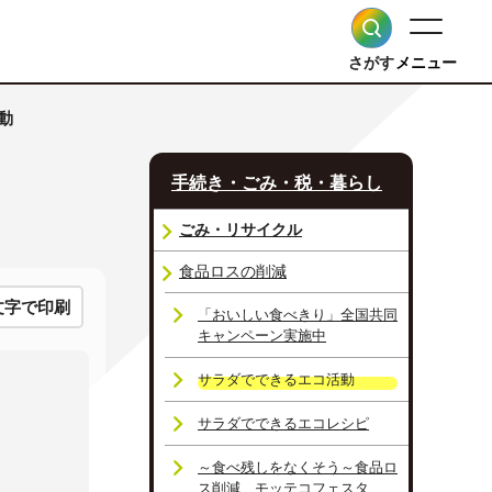
さがす
メニュー
動
手続き・ごみ・税・暮らし
ごみ・リサイクル
食品ロスの削減
文字で印刷
「おいしい食べきり」全国共同
キャンペーン実施中
サラダでできるエコ活動
サラダでできるエコレシピ
～食べ残しをなくそう～食品ロ
ス削減 モッテコフェスタ