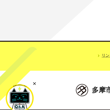
リン
多摩