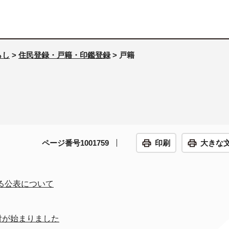
らし
>
住民登録・戸籍・印鑑登録
> 戸籍
ページ番号1001759
印刷
大きな
る公表について
付が始まりました