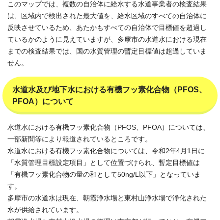
このマップでは、複数の自治体に給水する水道事業者の検査結果
は、区域内で検出された最大値を、給水区域のすべての自治体に
反映させているため、あたかもすべての自治体で目標値を超過し
ているかのように見えていますが、多摩市の水道水における現在
までの検査結果では、国の水質管理の暫定目標値は超過していま
せん。
水道水及び地下水における有機フッ素化合物（PFOS、
PFOA）について
水道水における有機フッ素化合物（PFOS、PFOA）については、
一部新聞等により報道されているところです。
水道水における有機フッ素化合物については、令和2年4月1日に
「水質管理目標設定項目」として位置づけられ、暫定目標値は
「有機フッ素化合物の量の和として50ng/L以下」となっていま
す。
多摩市の水道水は現在、朝霞浄水場と東村山浄水場で浄化された
水が供給されています。