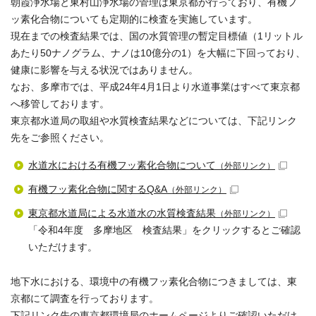
朝霞浄水場と東村山浄水場の管理は東京都が行っており、有機フ
ッ素化合物についても定期的に検査を実施しています。
現在までの検査結果では、国の水質管理の暫定目標値（1リットル
あたり50ナノグラム、ナノは10億分の1）を大幅に下回っており、
健康に影響を与える状況ではありません。
なお、多摩市では、平成24年4月1日より水道事業はすべて東京都
へ移管しております。
東京都水道局の取組や水質検査結果などについては、下記リンク
先をご参照ください。
水道水における有機フッ素化合物について
（外部リンク）
有機フッ素化合物に関するQ&A
（外部リンク）
東京都水道局による水道水の水質検査結果
（外部リンク）
「令和4年度 多摩地区 検査結果」をクリックするとご確認
いただけます。
地下水における、環境中の有機フッ素化合物につきましては、東
京都にて調査を行っております。
下記リンク先の東京都環境局のホームページよりご確認いただけ