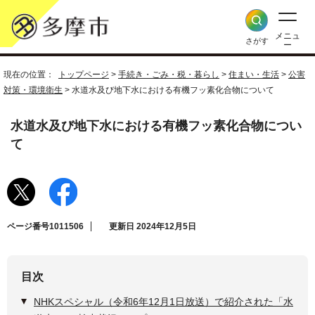
メニュ
さがす
ー
現在の位置：
トップページ
>
手続き・ごみ・税・暮らし
>
住まい・生活
>
公害
対策・環境衛生
> 水道水及び地下水における有機フッ素化合物について
水道水及び地下水における有機フッ素化合物につい
て
ページ番号1011506
更新日 2024年12月5日
目次
NHKスペシャル（令和6年12月1日放送）で紹介された「水