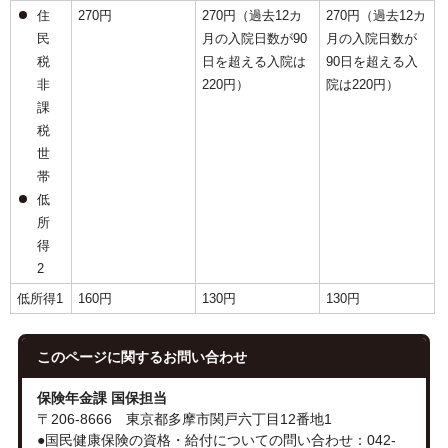
住
270円
270円（過去12カ
270円（過去12カ
民
月の入院日数が90
月の入院日数が
税
日を超える入院は
90日を超える入
非
220円）
院は220円）
課
税
世
帯
低
所
得
2
低所得1
160円
130円
130円
このページに関する
お問い合わせ
保険年金課 国保担当
〒206-8666 東京都多摩市関戸六丁目12番地1
●国民健康保険の資格・給付についての問い合わせ：042-