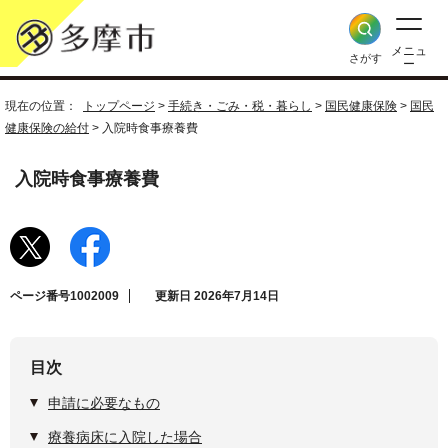
メニュ
さがす
ー
現在の位置：
トップページ
>
手続き・ごみ・税・暮らし
>
国民健康保険
>
国民
健康保険の給付
> 入院時食事療養費
入院時食事療養費
ページ番号1002009
更新日 2026年7月14日
目次
申請に必要なもの
療養病床に入院した場合