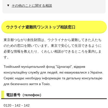
その他のことに関する相談
ウクライナ避難民ワンストップ相談窓口
東京都つながり創生財団は、ウクライナから避難してきた人たち
のための窓口を開いています。東京で安心して生活できるように
必要な情報を教えたり、くわしい相談ができるところを案内しま
す。
Токійський муніципальний фонд "Цунагарі", відкрив
консультаційну службу для людей, які евакуювалися з України.
Сервіс надає необхідну інформацію та детальну консультацію
для безпечного життя в Токіо.
電話番号（телефон）
0120－142－142