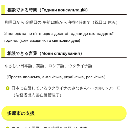
相談できる時間（Години консультацій）
月曜日から 金曜日の 午前10時から 午後4時まで（祝日は 休み）
З понеділка по п'ятницю з десятої години до шістнадцятої
години. (крім вихідних та святкових днів)
相談できる言葉（Мови спілкування）
やさしい日本語、英語、ロシア語、ウクライナ語
（Проста японська, англійська, українська, російська）
日本に在留しているウクライナのみなさんへ
（外部リンク）
（法務省出入国在留管理庁）
多摩市の支援