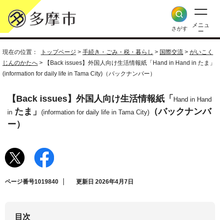
メニュ
さがす
ー
現在の位置：
トップページ
>
手続き・ごみ・税・暮らし
>
国際交流
>
がいこく
じんのかたへ
> 【Back issues】外国人向け生活情報紙「
Hand in Hand in
たま」
(information for daily life in Tama City)
（バックナンバー）
【Back issues】外国人向け生活情報紙「
Hand in Hand
たま」
（バックナンバ
in
(information for daily life in Tama City)
ー）
ページ番号1019840
更新日 2026年4月7日
目次