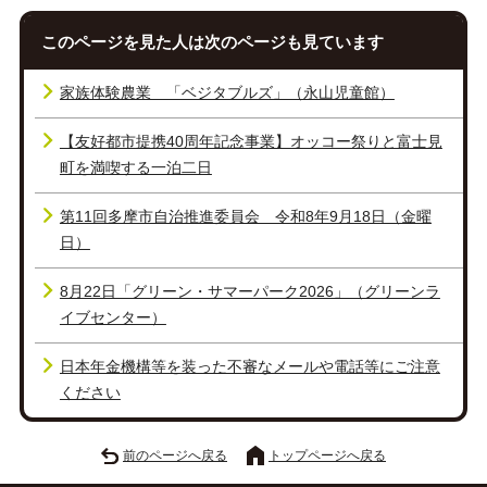
このページを見た人は次のページも見ています
家族体験農業 「ベジタブルズ」（永山児童館）
【友好都市提携40周年記念事業】オッコー祭りと富士見
町を満喫する一泊二日
第11回多摩市自治推進委員会 令和8年9月18日（金曜
日）
8月22日「グリーン・サマーパーク2026」（グリーンラ
イブセンター）
日本年金機構等を装った不審なメールや電話等にご注意
ください
前のページへ戻る
トップページへ戻る