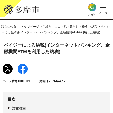
メニュ
さがす
ー
現在の位置：
トップページ
>
手続き・ごみ・税・暮らし
>
税金
>
納税
> ペイジ
ーによる納税(インターネットバンキング、金融機関ATMを利用した納税)
ペイジーによる納税(インターネットバンキング、金
融機関ATMを利用した納税)
ページ番号1001809
更新日 2026年4月23日
目次
対象種目