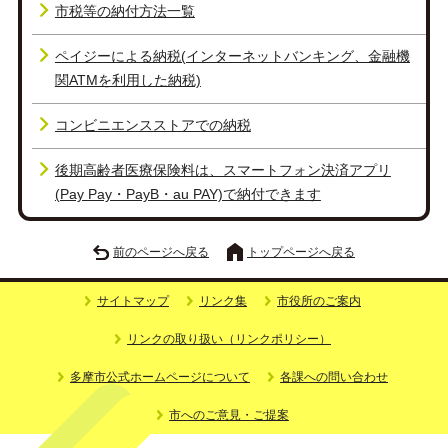
市税等の納付方法一覧
ペイジーによる納税(インターネットバンキング、金融機
関ATMを利用した納税)
コンビニエンスストアでの納税
後期高齢者医療保険料は、スマートフォン決済アプリ
(Pay Pay・PayB・au PAY)で納付できます
前のページへ戻る
トップページへ戻る
サイトマップ
リンク集
市役所のご案内
リンクの取り扱い（リンクポリシー）
多摩市公式ホームページについて
各課への問い合わせ
市へのご意見・ご提案