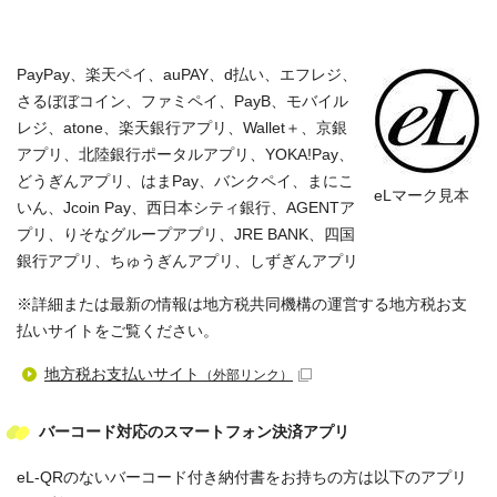
PayPay、楽天ペイ、auPAY、d払い、エフレジ、
さるぼぼコイン、ファミペイ、PayB、モバイル
レジ、atone、楽天銀行アプリ、Wallet＋、京銀
アプリ、北陸銀行ポータルアプリ、YOKA!Pay、
どうぎんアプリ、はまPay、バンクペイ、まにこ
eLマーク見本
いん、Jcoin Pay、西日本シティ銀行、AGENTア
プリ、りそなグループアプリ、JRE BANK、四国
銀行アプリ、ちゅうぎんアプリ、しずぎんアプリ
※詳細または最新の情報は地方税共同機構の運営する地方税お支
払いサイトをご覧ください。
地方税お支払いサイト
（外部リンク）
バーコード対応のスマートフォン決済アプリ
eL-QRのないバーコード付き納付書をお持ちの方は以下のアプリ