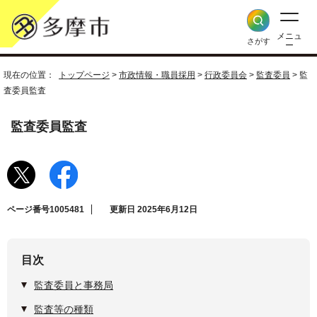
メニュ
さがす
ー
現在の位置：
トップページ
>
市政情報・職員採用
>
行政委員会
>
監査委員
> 監
査委員監査
監査委員監査
ページ番号1005481
更新日 2025年6月12日
目次
監査委員と事務局
監査等の種類