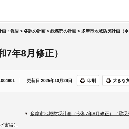
計画・報告
>
各課の計画
>
総務部の計画
> 多摩市地域防災計画（令
和7年8月修正）
04801
更新日 2025年10月28日
印刷
大きな
多摩市地域防災計画（令和7年8月修正）（震災
風水害編）