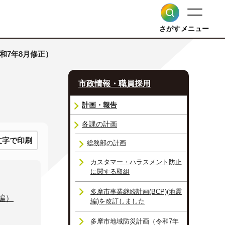
さがす
メニュー
和7年8月修正）
市政情報・職員採用
計画・報告
各課の計画
文字で印刷
総務部の計画
カスタマー・ハラスメント防止
に関する取組
多摩市事業継続計画(BCP)(地震
編）
編)を改訂しました
多摩市地域防災計画（令和7年