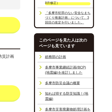
8月修正）
「多摩市犯罪のない安全なまち
づくり推進計画」について、3
回目の改定を行いました。
このページを見た人は次の
ページも見ています
防災計画
総務部の計画
多摩市事業継続計画(BCP)
(地震編)を改訂しました
多摩市防災会議の概要
知れば得する防災知識！(地
震編)
多摩市災害廃棄物処理計画を