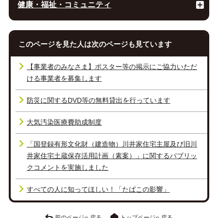
健康・福祉・コミュニティ
このページを見た人は次のページも見ています
【事業者のみなさま】ポスター等の掲示にご協力いただ
ける事業者を募集します
防災に関するDVD等の無料貸出を行っています
大気汚染医療費助成制度
「国登録有形文化財（建造物）川井家住宅主屋及び旧川
井家住宅土蔵保存活用計画（素案）」に関するパブリッ
クコメントを実施しました
すべての人に知ってほしい！「たばこの影響」
前のページへ戻る
トップページへ戻る