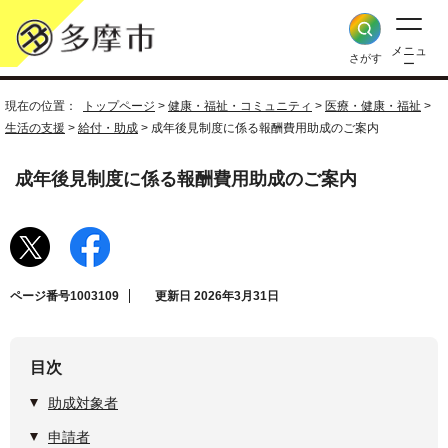
メニュ
さがす
ー
現在の位置：
トップページ
>
健康・福祉・コミュニティ
>
医療・健康・福祉
>
生活の支援
>
給付・助成
> 成年後見制度に係る報酬費用助成のご案内
成年後見制度に係る報酬費用助成のご案内
ページ番号1003109
更新日 2026年3月31日
目次
助成対象者
申請者