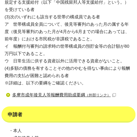
規定する支援給付（以下「中国残留邦人等支援給付」という。）
を受けている者
(3)次のいずれにも該当する世帯の構成員である者
ア 世帯構成員全員について、後見等審判のあった月の属する年
度（後見等審判のあった月が4月から6月までの場合にあっては、
前年度）における市民税が非課税であること。
イ 報酬付与審判の請求時の世帯構成員の預貯金等の合計額が80
万円以下であること。
ウ 日常生活に供する資産以外に活用できる資産がないこと。
(4)多額の債務を有することその他のやむを得ない事由により報酬
費用の支払が困難と認められる者
※詳細は、以下の要綱をご確認ください。
多摩市成年後見人等報酬費用助成要綱
（外部リンク）
申請者
・本人