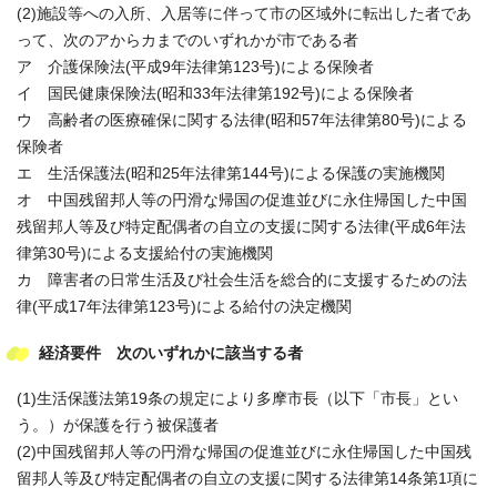
(2)施設等への入所、入居等に伴って市の区域外に転出した者であ
って、次のアからカまでのいずれかが市である者
ア 介護保険法(平成9年法律第123号)による保険者
イ 国民健康保険法(昭和33年法律第192号)による保険者
ウ 高齢者の医療確保に関する法律(昭和57年法律第80号)による
保険者
エ 生活保護法(昭和25年法律第144号)による保護の実施機関
オ 中国残留邦人等の円滑な帰国の促進並びに永住帰国した中国
残留邦人等及び特定配偶者の自立の支援に関する法律(平成6年法
律第30号)による支援給付の実施機関
カ 障害者の日常生活及び社会生活を総合的に支援するための法
律(平成17年法律第123号)による給付の決定機関
経済要件 次のいずれかに該当する者
(1)生活保護法第19条の規定により多摩市長（以下「市長」とい
う。）が保護を行う被保護者
(2)中国残留邦人等の円滑な帰国の促進並びに永住帰国した中国残
留邦人等及び特定配偶者の自立の支援に関する法律第14条第1項に