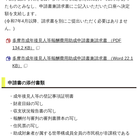
たものとみなし、申請書兼請求書にご記入いただいた口座へ決定
額を支給します。
(令和7年4月以降、請求書を別にご提出いただく必要はありませ
ん。)
多摩市成年後見人等報酬費用助成申請書兼請求書 （PDF
134.2 KB）
多摩市成年後見人等報酬費用助成申請書兼請求書 （Word 22.1
KB）
申請書の添付書類
・成年後見人等の登記事項証明書
・財産目録の写し
・収支状況報告書の写し
・報酬付与審判の審判書謄本の写し
・住民票の写し
・助成対象者が属する世帯構成員全員の市民税が非課税である