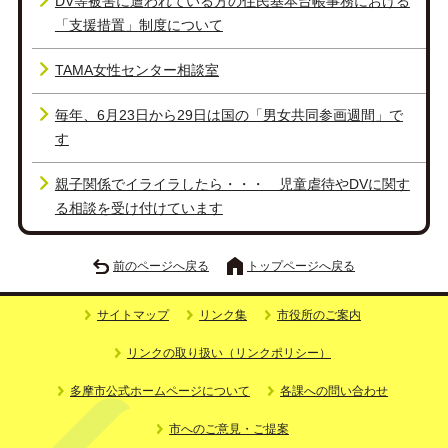
DV等被害に遭われている方の住民基本台帳事務における
「支援措置」制度について
TAMA女性センター相談室
毎年、6月23日から29日は国の「男女共同参画週間」で
す
親子関係でイライラしたら・・・ 児童虐待やDVに関す
る相談を受け付けています
前のページへ戻る
トップページへ戻る
サイトマップ
リンク集
市役所のご案内
リンクの取り扱い（リンクポリシー）
多摩市公式ホームページについて
各課への問い合わせ
市へのご意見・ご提案