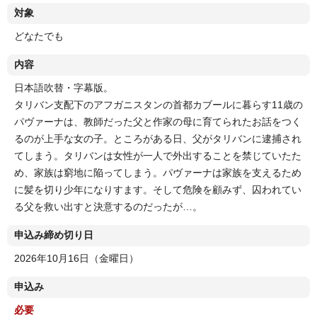
対象
どなたでも
内容
日本語吹替・字幕版。
タリバン支配下のアフガニスタンの首都カブールに暮らす11歳の
パヴァーナは、教師だった父と作家の母に育てられたお話をつく
るのが上手な女の子。ところがある日、父がタリバンに逮捕され
てしまう。タリバンは女性が一人で外出することを禁じていたた
め、家族は窮地に陥ってしまう。パヴァーナは家族を支えるため
に髪を切り少年になりすます。そして危険を顧みず、囚われてい
る父を救い出すと決意するのだったが…。
申込み締め切り日
2026年10月16日（金曜日）
申込み
必要