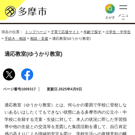
メニュ
さがす
ー
現在の位置：
トップページ
>
子育て応援サイト
>
年齢で探す
>
小学生・中学生
>
手続き・相談
>
相談・支援
> 適応教室(ゆうかり教室)
適応教室(ゆうかり教室)
ページ番号1009317
更新日 2025年4月9日
適応教室（ゆうかり教室）とは、何らかの要因で学校に登校しな
いあるいはしたくてもできない状態にある多摩市内の公立小・中
学校に在籍する児童・生徒に対して、本人の状況に即した学習指
導や他の生徒との交流等を意図した集団活動を通して、自己肯定
感の高まりによる情緒的安定を図り、学校生活への復帰意欲の醸