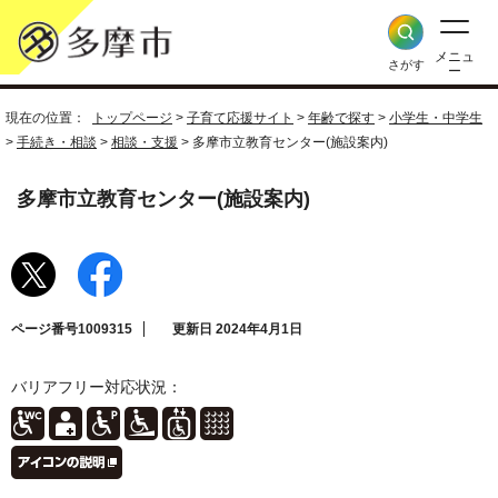
メニュ
さがす
ー
現在の位置：
トップページ
>
子育て応援サイト
>
年齢で探す
>
小学生・中学生
>
手続き・相談
>
相談・支援
> 多摩市立教育センター(施設案内)
多摩市立教育センター(施設案内)
ページ番号1009315
更新日 2024年4月1日
バリアフリー対応状況：