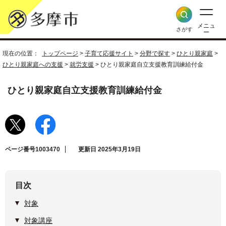
メニュ
さがす
ー
現在の位置：
トップページ
>
子育て応援サイト
>
分野で探す
>
ひとり親家庭
>
ひとり親家庭への支援
>
就労支援
> ひとり親家庭自立支援教育訓練給付金
ひとり親家庭自立支援教育訓練給付金
ページ番号1003470
更新日 2025年3月19日
目次
対象
対象講座