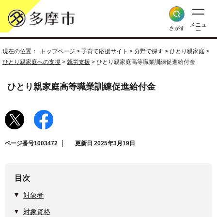
メニュ
さがす
ー
現在の位置：
トップページ
>
子育て応援サイト
>
分野で探す
>
ひとり親家庭
>
ひとり親家庭への支援
>
就労支援
> ひとり親家庭高等職業訓練促進給付金
ひとり親家庭高等職業訓練促進給付金
ページ番号1003472
更新日 2025年3月19日
目次
対象者
対象資格