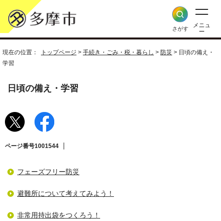
メニュ
さがす
ー
現在の位置：
トップページ
>
手続き・ごみ・税・暮らし
>
防災
> 日頃の備え・
学習
日頃の備え・学習
ページ番号1001544
フェーズフリー防災
避難所について考えてみよう！
非常用持出袋をつくろう！