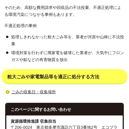
そのため、高額な費用請求や回収品の不法投棄、不適正処理によ
る環境汚染につながる事例もあります。
不適正処理の事例
処理しきれなかった粗大ごみ等を、業者が河原や山林に不法投
棄
環境対策を行わずに廃家電を破壊した業者が、大気中にフロン
ガスや鉛などの有害物質を放出
粗大ごみや家電製品等を適正に処分する方法
ごみの収集日・収集場所
このページに関する
お問い合わせ
資源循環推進課 収集担当
〒206-0024 東京都多摩市諏訪六丁目3番地2号 エコプラ