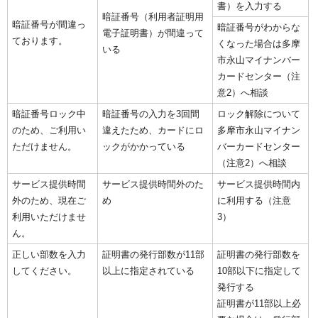
書）を入力する
暗証番号（利用者証明用
暗証番号が間違っ
暗証番号がわからな
電子証明書）が間違って
ております。
くなった場合は多摩
いる
市永山マイナンバー
カードセンター（注
意2）へ相談
暗証番号ロック中
暗証番号の入力を3回間
ロック解除について
のため、ご利用い
違えたため、カードにロ
多摩市永山マイナン
ただけません。
ックがかかっている
バーカードセンター
（注意2）へ相談
サービス提供時間
サービス提供時間外のた
サービス提供時間内
外のため、現在ご
め
に利用する（注意
利用いただけませ
3）
ん。
正しい部数を入力
証明書の発行部数が11部
証明書の発行部数を
してください。
以上に指定されている
10部以下に指定して
発行する
証明書が11部以上必