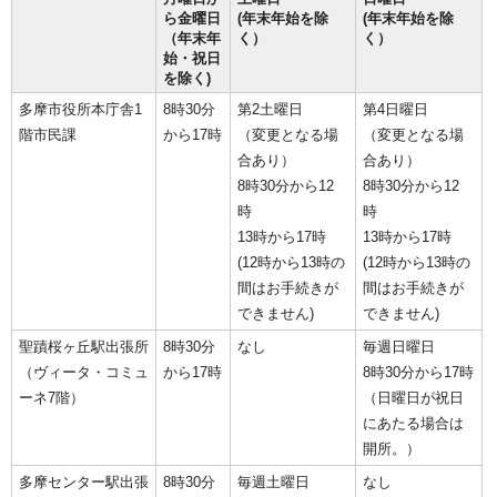
ら金曜日
(年末年始を除
(年末年始を除
（年末年
く）
く）
始・祝日
を除く)
多摩市役所本庁舎1
8時30分
第2土曜日
第4日曜日
階市民課
から17時
（変更となる場
（変更となる場
合あり）
合あり）
8時30分から12
8時30分から12
時
時
13時から17時
13時から17時
(12時から13時の
(12時から13時の
間はお手続きが
間はお手続きが
できません)
できません)
聖蹟桜ヶ丘駅出張所
8時30分
なし
毎週日曜日
（ヴィータ・コミュ
から17時
8時30分から17時
ーネ7階）
（日曜日が祝日
にあたる場合は
開所。）
多摩センター駅出張
8時30分
毎週土曜日
なし