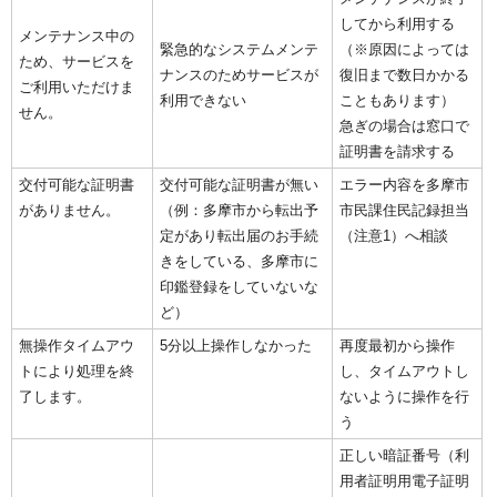
してから利用する
メンテナンス中の
緊急的なシステムメンテ
（※原因によっては
ため、サービスを
ナンスのためサービスが
復旧まで数日かかる
ご利用いただけま
利用できない
こともあります）
せん。
急ぎの場合は窓口で
証明書を請求する
交付可能な証明書
交付可能な証明書が無い
エラー内容を多摩市
がありません。
（例：多摩市から転出予
市民課住民記録担当
定があり転出届のお手続
（注意1）へ相談
きをしている、多摩市に
印鑑登録をしていないな
ど）
無操作タイムアウ
5分以上操作しなかった
再度最初から操作
トにより処理を終
し、タイムアウトし
了します。
ないように操作を行
う
正しい暗証番号（利
用者証明用電子証明