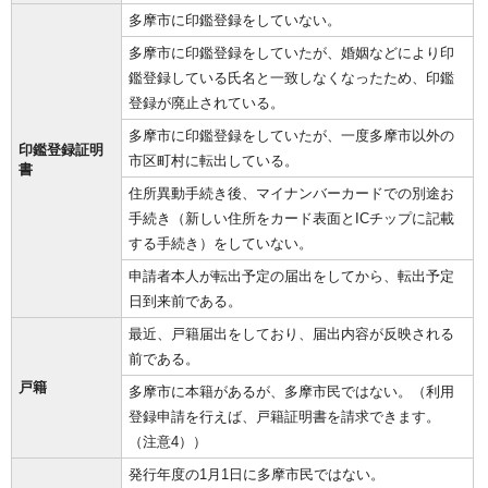
多摩市に印鑑登録をしていない。
多摩市に印鑑登録をしていたが、婚姻などにより印
鑑登録している氏名と一致しなくなったため、印鑑
登録が廃止されている。
多摩市に印鑑登録をしていたが、一度多摩市以外の
印鑑登録証明
市区町村に転出している。
書
住所異動手続き後、マイナンバーカードでの別途お
手続き（新しい住所をカード表面とICチップに記載
する手続き）をしていない。
申請者本人が転出予定の届出をしてから、転出予定
日到来前である。
最近、戸籍届出をしており、届出内容が反映される
前である。
戸籍
多摩市に本籍があるが、多摩市民ではない。（利用
登録申請を行えば、戸籍証明書を請求できます。
（注意4））
発行年度の1月1日に多摩市民ではない。