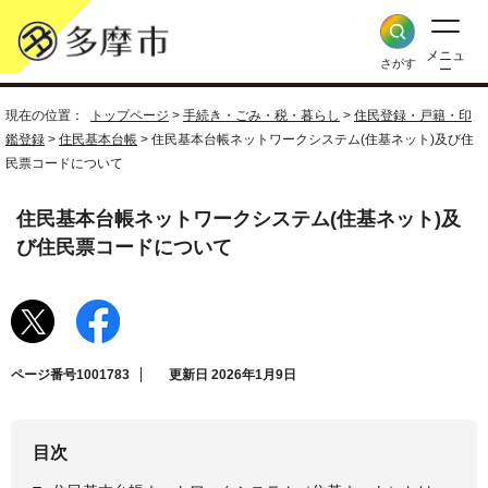
メニュ
さがす
ー
現在の位置：
トップページ
>
手続き・ごみ・税・暮らし
>
住民登録・戸籍・印
鑑登録
>
住民基本台帳
> 住民基本台帳ネットワークシステム(住基ネット)及び住
民票コードについて
住民基本台帳ネットワークシステム(住基ネット)及
び住民票コードについて
ページ番号1001783
更新日 2026年1月9日
目次