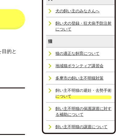
犬の飼い主のみなさんへ
飼い犬の登録・狂犬病予防注射
について
猫
を目的と
猫の適正な飼育について
地域猫ボランティア講習会
多摩市の飼い主不明猫対策
飼い主不明猫の避妊・去勢手術
について
飼い主不明猫の保護譲渡に対す
る補助について
飼い主不明猫の譲渡について