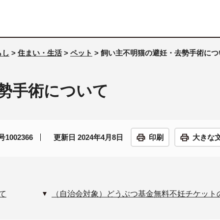
らし
>
住まい・生活
>
ペット
> 飼い主不明猫の避妊・去勢手術につ
勢手術について
1002366
更新日 2024年4月8日
印刷
大きな
て
（自治会対象）どうぶつ基金無料不妊チケット