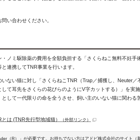
お問い合わせください。
ン・ノミ駆除薬の費用を全額負担する「さくらねこ無料不妊手
と連携してTNR事業を行います。
い猫に対し「さくらねこTNR（Trap／捕獲し、Neuter／
の印として耳先をさくらの花びらのようにV字カットする）」を実
」として一代限りの命を全うさせ、飼い主のいない猫に関わる
とは (TNR先行型地域猫）
（外部リンク）
eader（R）」が必要です。お持ちでない方は
アドビ株式会社のサイト（