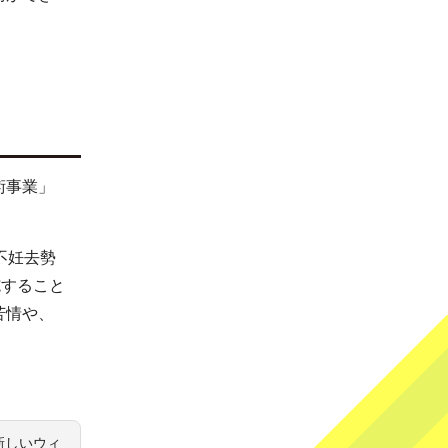
術事業」
不妊去勢
施すること
苦情や、
新しいウィ