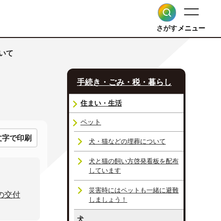
さがす
メニュー
いて
手続き・ごみ・税・暮らし
住まい・生活
ペット
文字で印刷
犬・猫などの埋葬について
犬と猫の飼い方啓発看板を配布
しています
災害時にはペットも一緒に避難
の交付
しましょう！
犬