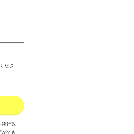
くださ
。
手術行政
術ができ