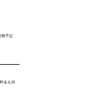
射猶予証
料金を持