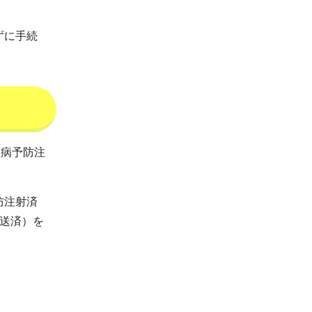
ずに手続
犬病予防注
防注射済
送済）を