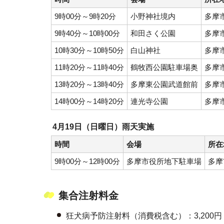
9時00分～9時20分
小野神社境内
多摩
9時40分～10時00分
和田さく公園
多摩市
10時30分～10時50分
白山神社
多摩
11時20分～11時40分
鶴牧西公園駐車場奥
多摩
13時20分～13時40分
多摩東公園武道館前
多摩
14時00分～14時20分
連光寺公園
多摩
4月19日（日曜日）雨天実施
時間
会場
所在
9時00分～12時00分
多摩市役所地下駐車場
多摩
集合注射料金
狂犬病予防注射料（消費税含む）：3,200円