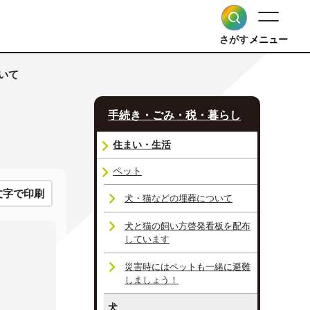
さがす
メニュー
いて
手続き・ごみ・税・暮らし
住まい・生活
ペット
文字で印刷
犬・猫などの埋葬について
犬と猫の飼い方啓発看板を配布
しています
災害時にはペットも一緒に避難
しましょう！
犬