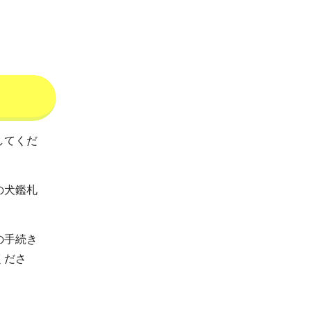
してくだ
の犬鑑札
の手続き
くださ