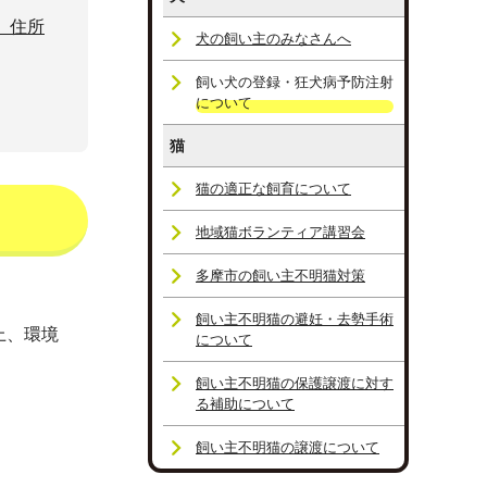
、住所
犬の飼い主のみなさんへ
飼い犬の登録・狂犬病予防注射
について
猫
猫の適正な飼育について
地域猫ボランティア講習会
多摩市の飼い主不明猫対策
飼い主不明猫の避妊・去勢手術
上、環境
について
飼い主不明猫の保護譲渡に対す
る補助について
飼い主不明猫の譲渡について