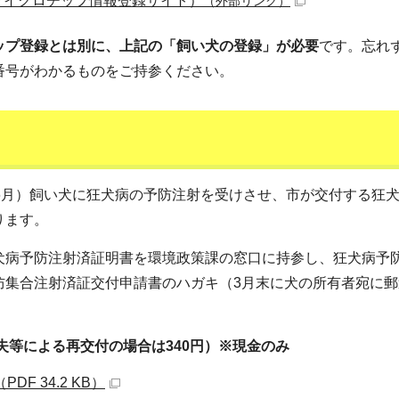
マイクロチップ情報登録サイト）
（外部リンク）
ップ登録とは別に、上記の「飼い犬の登録」が必要
です。忘れ
番号がわかるものをご持参ください。
6月）飼い犬に狂犬病の予防注射を受けさせ、市が交付する狂
ります。
犬病予防注射済証明書を環境政策課の窓口に持参し、狂犬病予
防集合注射済証交付申請書のハガキ（3月末に犬の所有者宛に郵
失等による再交付の場合は340円）※現金のみ
 34.2 KB）