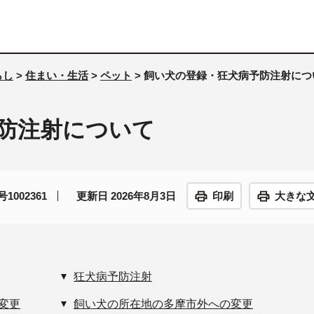
らし
>
住まい・生活
>
ペット
> 飼い犬の登録・狂犬病予防注射につ
防注射について
1002361
更新日 2026年8月3日
印刷
大きな
狂犬病予防注射
変更
飼い犬の所在地の多摩市外への変更