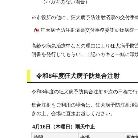
（ハガキのない場合）
※市役所の他に、狂犬病予防注射済票の交付手
狂犬病予防注射済票交付事務委託動物病院一覧 （
高齢や病気治療中などの理由により狂犬病予防
明書を発行してもらい、上記ハガキと一緒に環
令和8年度狂犬病予防集合注射
令和8年度の狂犬病予防集合注射を次の日程で
集合注射をご利用の場合は、狂犬病予防注射済
参の上、会場に直接お越しください。
4月16日（木曜日）雨天中止
時間
会場
所在