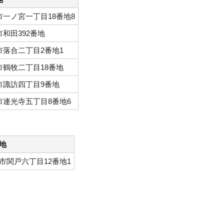
市一ノ宮一丁目18番地8
和田392番地
市落合二丁目2番地1
市鶴牧二丁目18番地
市諏訪四丁目9番地
市連光寺五丁目8番地6
地
市関戸六丁目12番地1