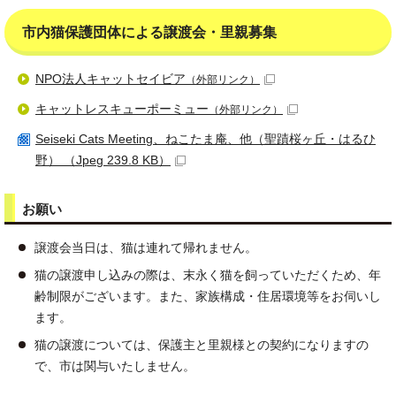
市内猫保護団体による譲渡会・里親募集
NPO法人キャットセイビア
（外部リンク）
キャットレスキューポーミュー
（外部リンク）
Seiseki Cats Meeting、ねこたま庵、他（聖蹟桜ヶ丘・はるひ
野） （Jpeg 239.8 KB）
お願い
譲渡会当日は、猫は連れて帰れません。
猫の譲渡申し込みの際は、末永く猫を飼っていただくため、年
齢制限がございます。また、家族構成・住居環境等をお伺いし
ます。
猫の譲渡については、保護主と里親様との契約になりますの
で、市は関与いたしません。