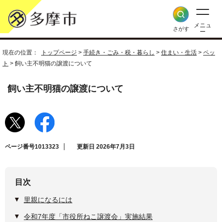
メニュ
さがす
ー
現在の位置：
トップページ
>
手続き・ごみ・税・暮らし
>
住まい・生活
>
ペッ
ト
> 飼い主不明猫の譲渡について
飼い主不明猫の譲渡について
ページ番号1013323
更新日 2026年7月3日
目次
里親になるには
令和7年度「市役所ねこ譲渡会」実施結果