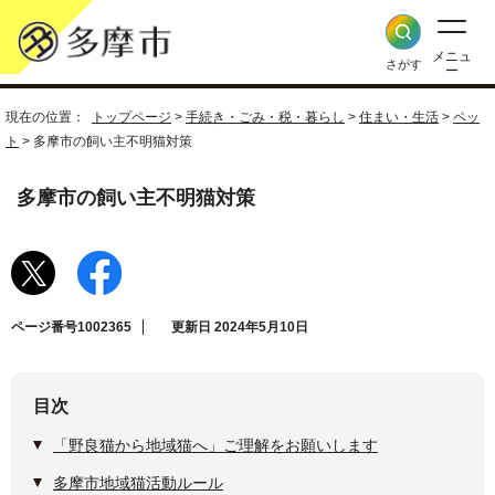
メニュ
さがす
ー
現在の位置：
トップページ
>
手続き・ごみ・税・暮らし
>
住まい・生活
>
ペッ
ト
> 多摩市の飼い主不明猫対策
多摩市の飼い主不明猫対策
ページ番号1002365
更新日 2024年5月10日
目次
「野良猫から地域猫へ」ご理解をお願いします
多摩市地域猫活動ルール