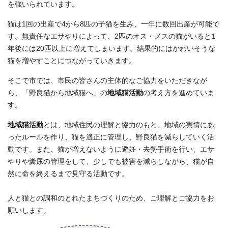
を強いられています。
猫は1回の出産で4から8匹の子猫を生み、一年に数回出産が可能で
す。無責任なエサやりによって、2匹のオス・メスの猫がいると1
年後には20匹以上に増えてしまいます。結果的にはかわいそうな
猫を増やすことにつながっていきます。
そこで市では、市民の皆さんの主体的なご協力をいただきなが
ら、「野良猫から地域猫へ」の
地域猫活動
の考え方を進めていま
す。
地域猫活動
とは、地域住民の理解と協力のもと、地域の実情にあ
ったルールを作り、猫を適正に管理し、野良猫を減らしていく活
動です。また、猫が増えないように避妊・去勢手術を行い、エサ
やりや糞尿の管理をして、少しでも被害を減らしながら、猫が自
然に命を終えるまで見守る活動です。
人と猫との調和のとれたまちづくりのため、ご理解とご協力をお
願いします。